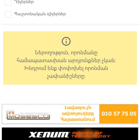
Դիլերներ
Պաշտոնական դիլերներ
info_outline
Ներողություն, որոնմանը
համապատասխան արդյունքներ չկան:
Խնդրում ենք փոփոխել որոնման
չափանիշները: