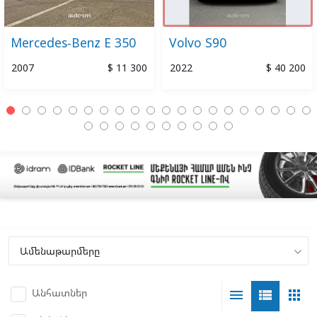
Mercedes-Benz E 350
Volvo S90
2007
$ 11 300
2022
$ 40 200
Անհատներ
menu
view_list
apps