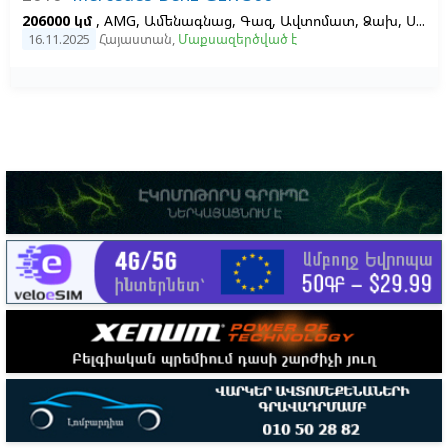
206000 կմ
, AMG, Ամենագնաց, Գազ, Ավտոմատ, Ձախ,
Սև,
Ս
16.11.2025
Հայաստան
,
Մաքսազերծված է