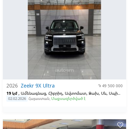
2026
Zeekr 9X Ultra
֏ 49 500 000
19 կմ
, Ամենագնաց, Հիբրիդ, Ավտոմատ, Ձախ,
Սև,
Սպիտակ
02.02.2026
Հայաստան
,
Մաքսազերծված է
favorite_border