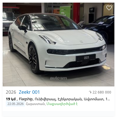
favorite_border
2026
Zeekr 001
֏ 22 680 000
19 կմ
, Flagship, Ունիվերսալ, Էլեկտրական, Ավտոմատ, 100, 2
22.05.2026
Հայաստան
,
Մաքսազերծված է