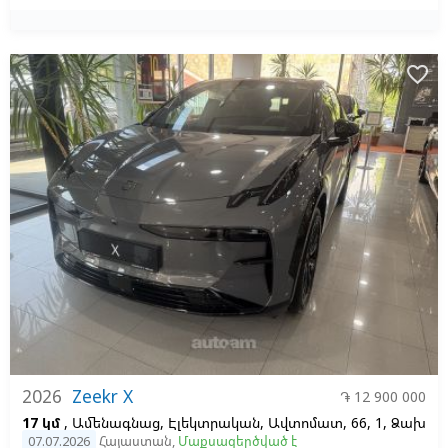
favorite_border
2026
Zeekr X
֏ 12 900 000
17 կմ
, Ամենագնաց, Էլեկտրական, Ավտոմատ, 66, 1, Ձախ
07.07.2026
Հայաստան
,
Մաքսազերծված է