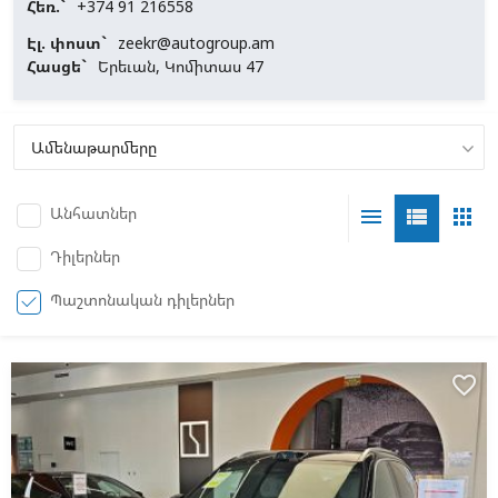
Հեռ.`
+374 91 216558
Էլ. փոստ`
zeekr@autogroup.am
Հասցե`
Երեւան, Կոմիտաս 47
Անհատներ
menu
view_list
apps
Դիլերներ
Պաշտոնական դիլերներ
favorite_border