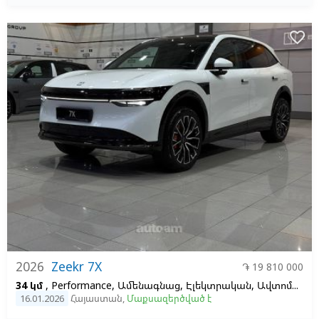
favorite_border
2026
Zeekr 7X
֏ 19 810 000
34 կմ
, Performance, Ամենագնաց, Էլեկտրական, Ավտոմատ, 100, 2
16.01.2026
Հայաստան
,
Մաքսազերծված է