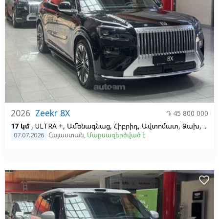
2026
Zeekr 8X
֏ 45 800 000
17 կմ
, ULTRA +, Ամենագնաց, Հիբրիդ, Ավտոմատ, Ձախ,
Սև
07.07.2026
Հայաստան
,
Մաքսազերծված է
favorite_border