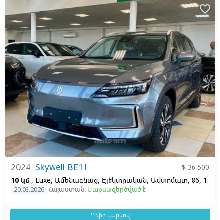
favorite_border
2024
Skywell BE11
$ 36 500
10 կմ
, Luxe, Ամենագնաց, Էլեկտրական, Ավտոմատ, 86, 1
20.03.2026
Հայաստան
,
Մաքսազերծված է
Գնիր վարկով