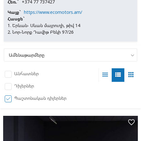
Հեռ.`
+374 77 737427
Կայք`
https://www.ecomotors.am/
Հասցե`
1. Երևան- Սևան մայրուղի, թիվ 14
2. Նոր-Նորք Դավիթ Բեկի 97/26
Անհատներ
menu
view_list
apps
Դիլերներ
Պաշտոնական դիլերներ
favorite_border