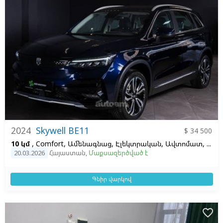
2024
Skywell BE11
$ 34 500
10 կմ
, Comfort, Ամենագնաց, Էլեկտրական, Ավտոմատ, 72, 1
20.03.2026
Հայաստան
,
Մաքսազերծված է
Գնիր վարկով
favorite_border