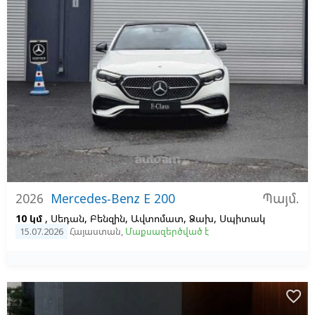
Պայմ.
2026
Mercedes-Benz E 200
10 կմ
, Սեդան, Բենզին, Ավտոմատ, Ձախ,
Սպիտակ
15.07.2026
Հայաստան
,
Մաքսազերծված է
favorite_border