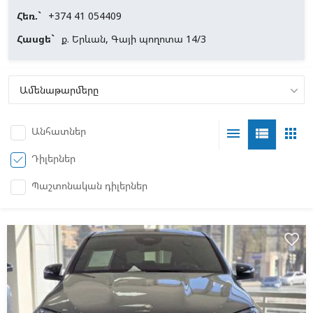
Հեռ.`
+374 41 054409
Հասցե`
ք. Երևան, Գայի պողոտա 14/3
Անհատներ
menu
view_list
apps
Դիլերներ
Պաշտոնական դիլերներ
favorite_border