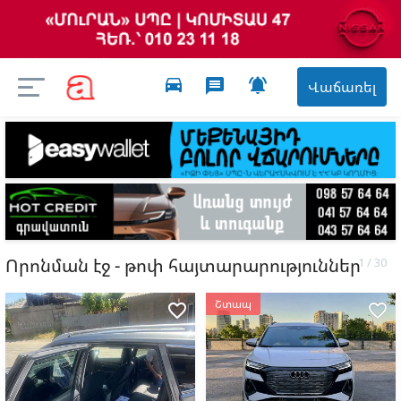
directions_car

message
Վաճառել
Որոնման էջ - թոփ հայտարարություններ
Շտապ
favorite_border
favorite_border