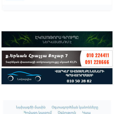
Նախագծի մասին
Օգտագործման կանոնները
Գովազդ կայքում
Օգնություն
Կապ