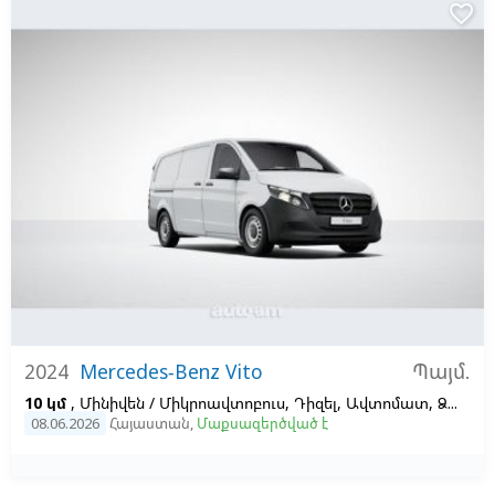
favorite_border
Պայմ.
2024
Mercedes-Benz Vito
10 կմ
, Մինիվեն / Միկրոավտոբուս, Դիզել, Ավտոմատ, Ձախ,
Ս
08.06.2026
Հայաստան
,
Մաքսազերծված է