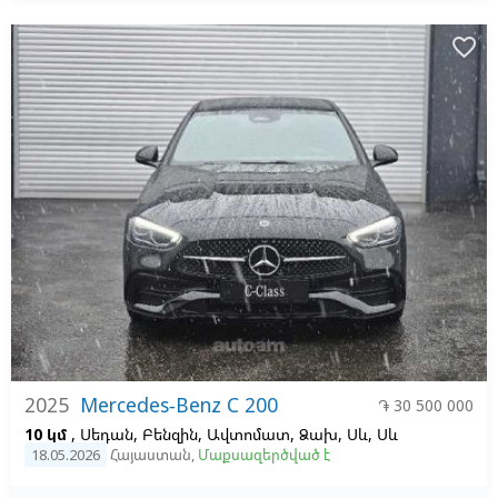
favorite_border
2025
Mercedes-Benz C 200
֏ 30 500 000
10 կմ
, Սեդան, Բենզին, Ավտոմատ, Ձախ,
Սև,
Սև
18.05.2026
Հայաստան
,
Մաքսազերծված է