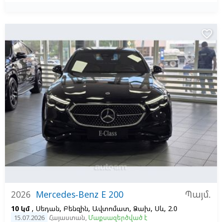
favorite_border
Պայմ.
2026
Mercedes-Benz E 200
10 կմ
, Սեդան, Բենզին, Ավտոմատ, Ձախ,
Սև, 2.0
15.07.2026
Հայաստան
,
Մաքսազերծված է