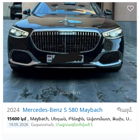
favorite_border
Պայմ.
2024
Mercedes-Benz S 580 Maybach
15600 կմ
, Maybach, Սեդան, Բենզին, Ավտոմատ, Ձախ,
Սև,
Բե
19.05.2026
Հայաստան
,
Մաքսազերծված է