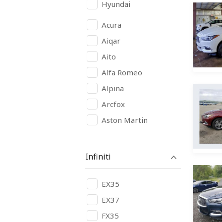
Hyundai
Acura
Aiqar
Aito
Alfa Romeo
Alpina
Arcfox
Aston Martin
Audi
Avatr
Infiniti
BAIC
BAW
EX35
Bentley
EX37
Bugatti
FX35