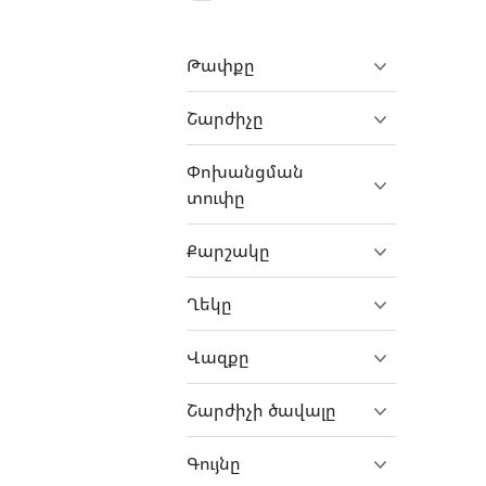
Genesis
QX70
GMC
QX80
Թափքը
GWM
XVL
Շարժիչը
Haval
Honda
Փոխանցման
Hongqi
տուփը
Huanghai Auto
Քարշակը
Huawei
Hummer
Ղեկը
iCar
Վազքը
IM Motors
Ineos
Շարժիչի ծավալը
Iran Khodro
Գույնը
Isuzu