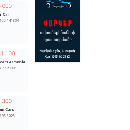
8 000
r Car
4 55 141304
11 100
cars Armenia
4 77 230011
9 300
mi Cars
4 93 502311