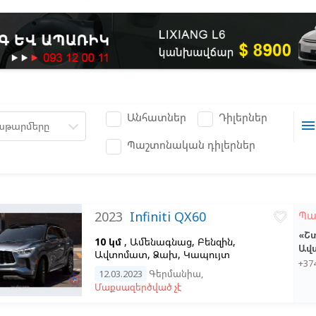
Անհատներ
Դիլերներ
men
աթարմերը
Պաշտոնական դիլերներ
2023
Infiniti QX60
Պա
favorite_border
«Շ
10 կմ
, Ամենագնաց, Բենզին,
Ավ
Ավտոմատ, Ձախ,
Կապույտ
+37
12.03.2023
Գերմանիա
,
Մաքսազերծված չէ