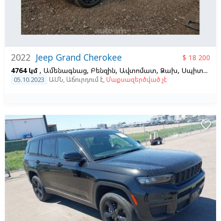
2022
Jeep Grand Cherokee
$ 18 200
4764 կմ
, Ամենագնաց, Բենզին, Ավտոմատ, Ձախ,
Սպիտակ
05.10.2023
ԱՄՆ
,
Աճուրդում է
,
Մաքսազերծված չէ
favorite_border