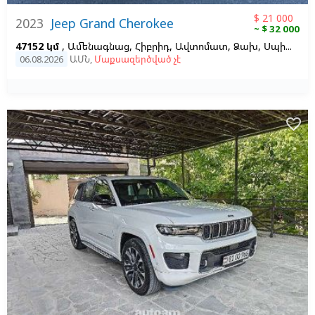
$ 21 000
2023
Jeep Grand Cherokee
~ $ 32 000
47152 կմ
, Ամենագնաց, Հիբրիդ, Ավտոմատ, Ձախ,
Սպիտակ
06.08.2026
ԱՄՆ
,
Մաքսազերծված չէ
favorite_border