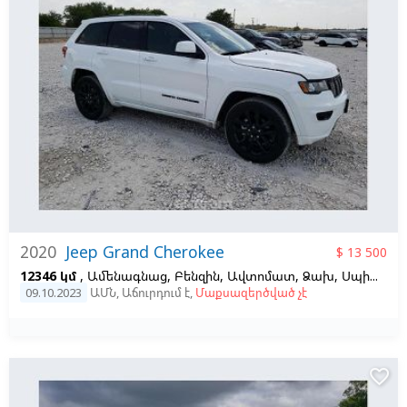
2020
Jeep Grand Cherokee
$ 13 500
12346 կմ
, Ամենագնաց, Բենզին, Ավտոմատ, Ձախ,
Սպիտակ
09.10.2023
ԱՄՆ
,
Աճուրդում է
,
Մաքսազերծված չէ
favorite_border