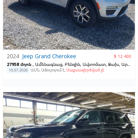
2024
Jeep Grand Cherokee
$ 12 400
27958 մղոն
, Ամենագնաց, Բենզին, Ավտոմատ, Ձախ,
Արծաթագույն
10.07.2026
ԱՄՆ
,
Աճուրդում է
,
Մաքսազերծված չէ
favorite_border