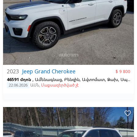
2023
Jeep Grand Cherokee
$ 9 800
46591 մղոն
, Ամենագնաց, Բենզին, Ավտոմատ, Ձախ,
Սպիտակ
22.06.2026
ԱՄՆ
,
Մաքսազերծված չէ
favorite_border