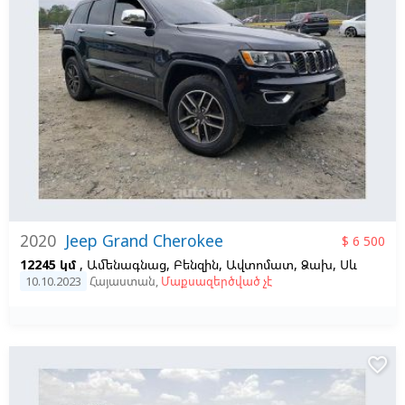
2020
Jeep Grand Cherokee
$ 6 500
12245 կմ
, Ամենագնաց, Բենզին, Ավտոմատ, Ձախ,
Սև
10.10.2023
Հայաստան
,
Մաքսազերծված չէ
favorite_border