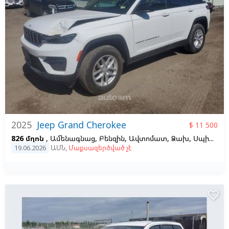
2025
Jeep Grand Cherokee
$ 11 500
826 մղոն
, Ամենագնաց, Բենզին, Ավտոմատ, Ձախ,
Սպիտակ
19.06.2026
ԱՄՆ
,
Մաքսազերծված չէ
favorite_border