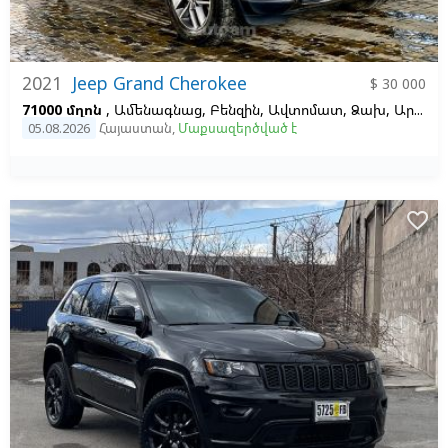
2021
Jeep Grand Cherokee
$ 30 000
71000 մղոն
, Ամենագնաց, Բենզին, Ավտոմատ, Ձախ,
Արծաթագույն
05.08.2026
Հայաստան
,
Մաքսազերծված է
favorite_border