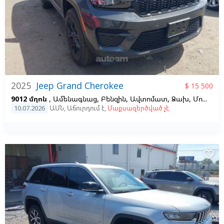
2025
Jeep Grand Cherokee
$ 15 500
9012 մղոն
, Ամենագնաց, Բենզին, Ավտոմատ, Ձախ,
Մոխրագույն
10.07.2026
ԱՄՆ
,
Աճուրդում է
,
Մաքսազերծված չէ
favorite_border