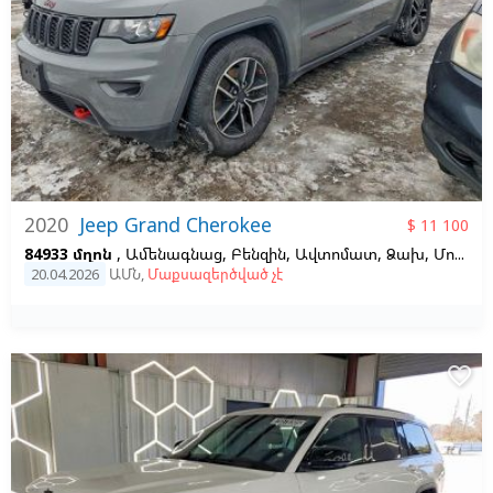
2020
Jeep Grand Cherokee
$ 11 100
84933 մղոն
, Ամենագնաց, Բենզին, Ավտոմատ, Ձախ,
Մոխրագույն, 3.6
20.04.2026
ԱՄՆ
,
Մաքսազերծված չէ
favorite_border