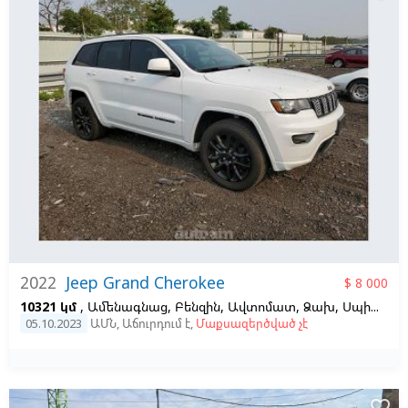
2022
Jeep Grand Cherokee
$ 8 000
10321 կմ
, Ամենագնաց, Բենզին, Ավտոմատ, Ձախ,
Սպիտակ
05.10.2023
ԱՄՆ
,
Աճուրդում է
,
Մաքսազերծված չէ
favorite_border