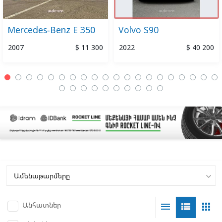
Mercedes-Benz E 350
Volvo S90
2007
$ 11 300
2022
$ 40 200
Անհատներ
menu
view_list
apps