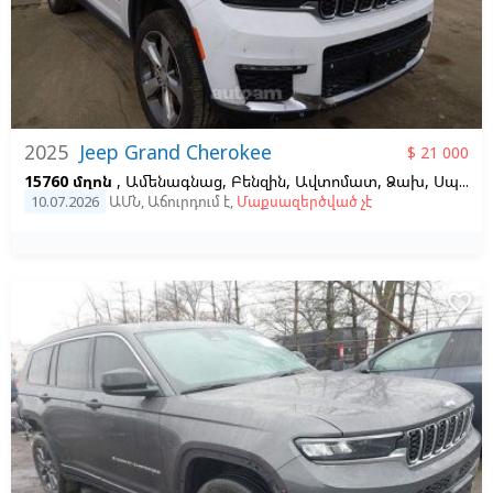
2025
Jeep Grand Cherokee
$ 21 000
15760 մղոն
, Ամենագնաց, Բենզին, Ավտոմատ, Ձախ,
Սպիտակ
10.07.2026
ԱՄՆ
,
Աճուրդում է
,
Մաքսազերծված չէ
favorite_border