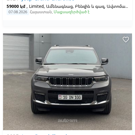
59000 կմ
, Limited, Ամենագնաց, Բենզին և գազ, Ավտոմատ, Ձախ,
07.08.2026
Հայաստան
,
Մաքսազերծված է
favorite_border