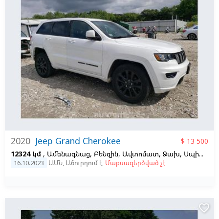
2020
Jeep Grand Cherokee
$ 13 500
12324 կմ
, Ամենագնաց, Բենզին, Ավտոմատ, Ձախ,
Սպիտակ
16.10.2023
ԱՄՆ
,
Աճուրդում է
,
Մաքսազերծված չէ
favorite_border