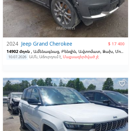
2024
Jeep Grand Cherokee
$ 17 400
14902 մղոն
, Ամենագնաց, Բենզին, Ավտոմատ, Ձախ,
Մոխրագույն
10.07.2026
ԱՄՆ
,
Աճուրդում է
,
Մաքսազերծված չէ
favorite_border