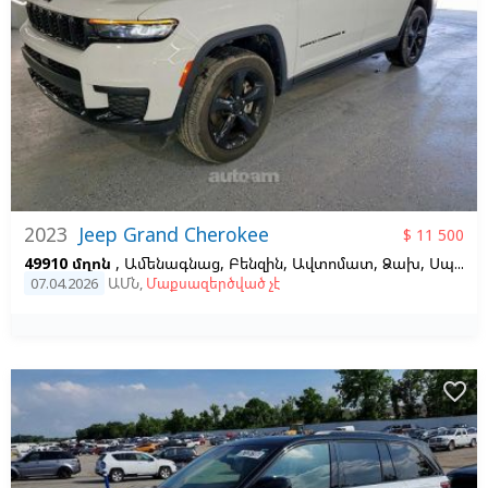
2023
Jeep Grand Cherokee
$ 11 500
49910 մղոն
, Ամենագնաց, Բենզին, Ավտոմատ, Ձախ,
Սպիտակ,
07.04.2026
ԱՄՆ
,
Մաքսազերծված չէ
favorite_border