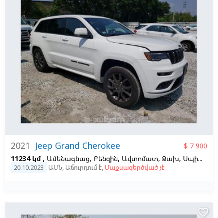
2021
Jeep Grand Cherokee
$ 7 900
11234 կմ
, Ամենագնաց, Բենզին, Ավտոմատ, Ձախ,
Սպիտակ
20.10.2023
ԱՄՆ
,
Աճուրդում է
,
Մաքսազերծված չէ
favorite_border