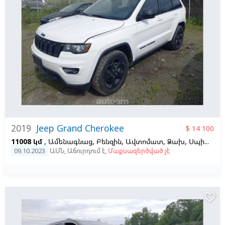
2019
Jeep Grand Cherokee
$ 14 100
11008 կմ
, Ամենագնաց, Բենզին, Ավտոմատ, Ձախ,
Սպիտակ
09.10.2023
ԱՄՆ
,
Աճուրդում է
,
Մաքսազերծված չէ
favorite_border