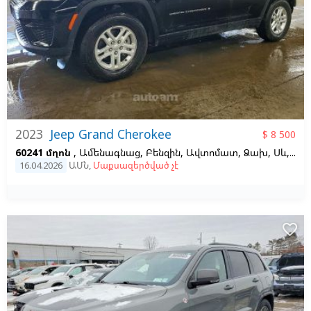
2023
Jeep Grand Cherokee
$ 8 500
60241 մղոն
, Ամենագնաց, Բենզին, Ավտոմատ, Ձախ,
Սև,
Սև
16.04.2026
ԱՄՆ
,
Մաքսազերծված չէ
favorite_border