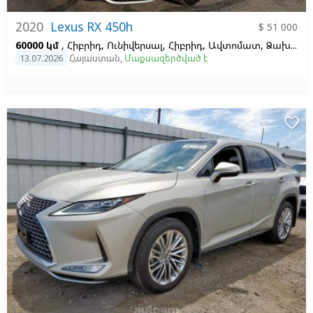
2020
Lexus RX 450h
$ 51 000
60000 կմ
, Հիբրիդ, Ունիվերսալ, Հիբրիդ, Ավտոմատ, Ձախ,
Մո
13.07.2026
Հայաստան
,
Մաքսազերծված է
favorite_border