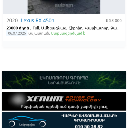
2020
Lexus RX 450h
$ 53 000
23000 մղոն
, Full, Ամենագնաց, Հիբրիդ, Վարիատոր, Ձախ,
Կ
06.07.2026
Հայաստան
,
Մաքսազերծված է