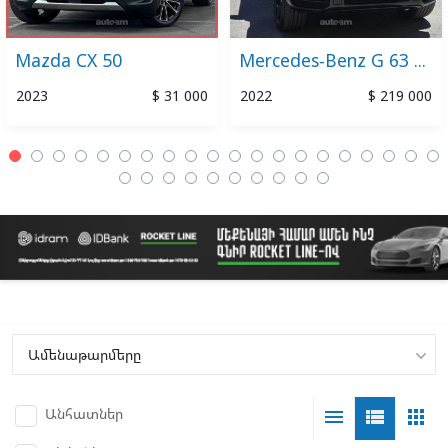
Mazda CX 50
Mercedes-Benz G 63 AMG
2023
$ 31 000
2022
$ 219 000
Անհատներ
menu
view_list
apps