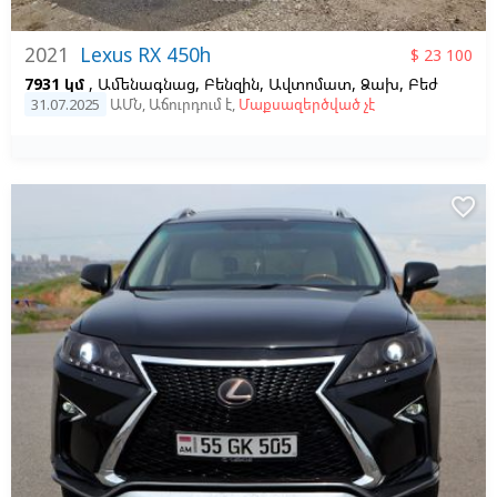
2021
Lexus RX 450h
$ 23 100
7931 կմ
, Ամենագնաց, Բենզին, Ավտոմատ, Ձախ,
Բեժ
31.07.2025
ԱՄՆ
,
Աճուրդում է
,
Մաքսազերծված չէ
favorite_border