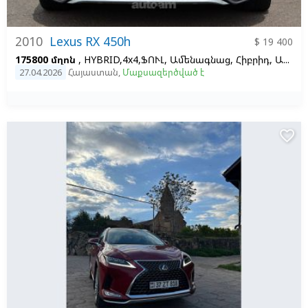
2010
Lexus RX 450h
$ 19 400
175800 մղոն
, HYBRID,4x4,ՖՈՒԼ, Ամենագնաց, Հիբրիդ, Ավտոմատ, Ձախ,
27.04.2026
Հայաստան
,
Մաքսազերծված է
favorite_border