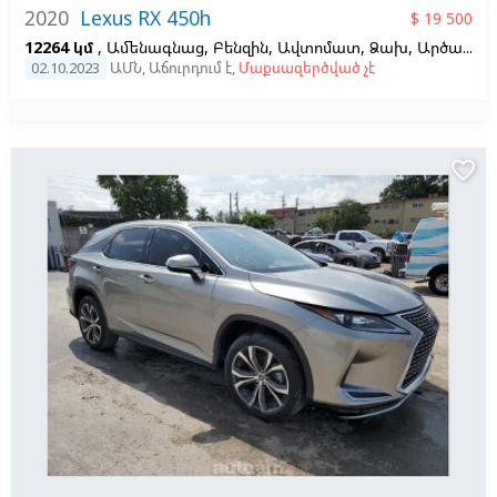
2020
Lexus RX 450h
$ 19 500
12264 կմ
, Ամենագնաց, Բենզին, Ավտոմատ, Ձախ,
Արծաթագույն
02.10.2023
ԱՄՆ
,
Աճուրդում է
,
Մաքսազերծված չէ
favorite_border