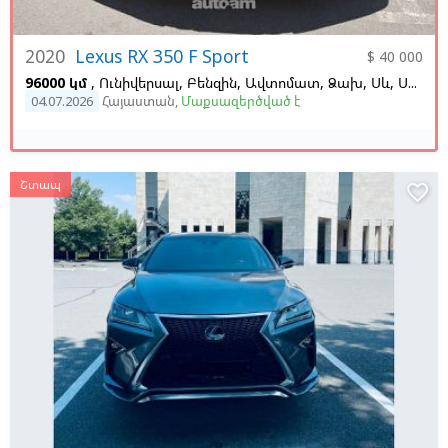
2020
Lexus RX 350 F Sport
$ 40 000
96000 կմ
, Ունիվերսալ, Բենզին, Ավտոմատ, Ձախ,
Սև,
Սև, 3.5
04.07.2026
Հայաստան
,
Մաքսազերծված է
Շտապ
favorite_border