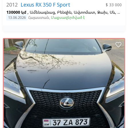
2012
Lexus RX 350 F Sport
$ 33 000
130000 կմ
, Ամենագնաց, Բենզին, Ավտոմատ, Ձախ,
Սև,
Սև, 3
13.06.2026
Հայաստան
,
Մաքսազերծված է
favorite_border