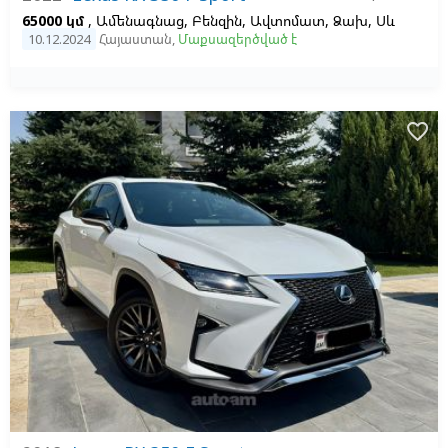
65000 կմ
, Ամենագնաց, Բենզին, Ավտոմատ, Ձախ,
Սև
10.12.2024
Հայաստան
,
Մաքսազերծված է
favorite_border