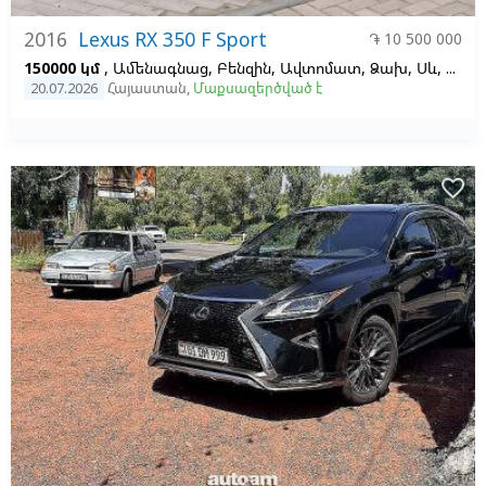
2016
Lexus RX 350 F Sport
֏ 10 500 000
150000 կմ
, Ամենագնաց, Բենզին, Ավտոմատ, Ձախ,
Սև,
Սև
20.07.2026
Հայաստան
,
Մաքսազերծված է
favorite_border