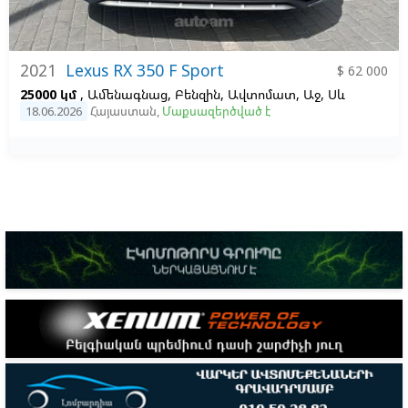
2021
Lexus RX 350 F Sport
$ 62 000
25000 կմ
, Ամենագնաց, Բենզին, Ավտոմատ, Աջ,
Սև
18.06.2026
Հայաստան
,
Մաքսազերծված է