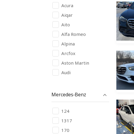
Acura
Aiqar
Aito
Alfa Romeo
Alpina
Arcfox
Aston Martin
Audi
Avatr
BAIC
Mercedes-Benz
BAW
Bentley
124
Bugatti
1317
Buick
170