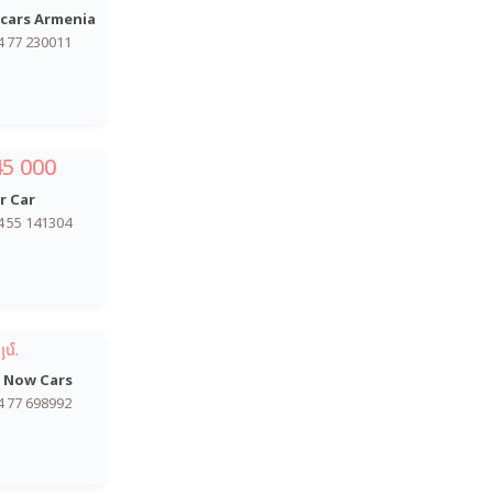
cars Armenia
4 77 230011
45 000
r Car
4 55 141304
յմ.
 Now Cars
4 77 698992