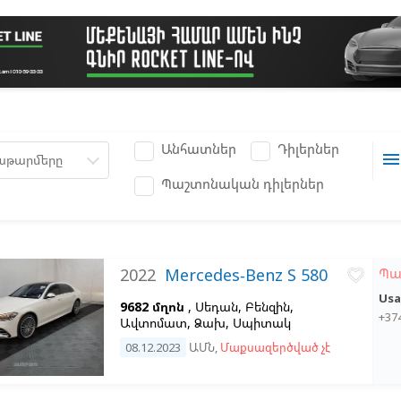
Անհատներ
Դիլերներ
men
աթարմերը
Պաշտոնական դիլերներ
2022
Mercedes-Benz S 580
Պա
favorite_border
Usa
9682 մղոն
, Սեդան, Բենզին,
+37
Ավտոմատ, Ձախ,
Սպիտակ
08.12.2023
ԱՄՆ
,
Մաքսազերծված չէ