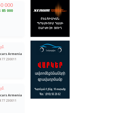
50 000
$ 85 000
յմ.
cars Armenia
4 77 230011
յմ.
cars Armenia
4 77 230011