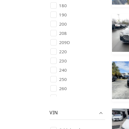
BYD
180
Cadillac
190
Changan
200
Chery
208
Chevrolet
209D
Chrysler
220
Citroen
230
Daewoo
240
Daihatsu
250
Denza
260
DFSK
270
Dodge
280
VIN
Dongfeng
290
Eagle
300