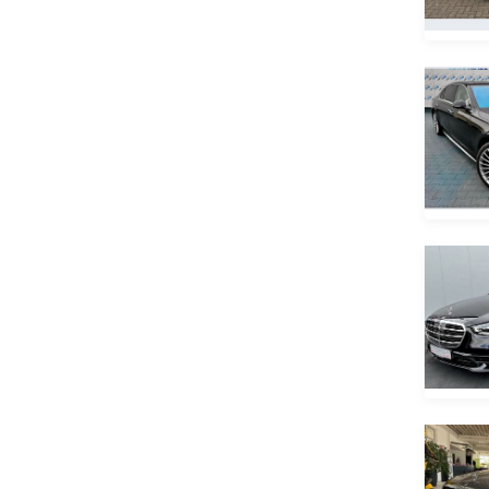
Lincoln
LINXYS
Lixiang
Lotus
LuAZ
Lucid
B 150
Luxeed
B 160
Luxgen
B 170
Lynk & Co
B 180
Mahindra
B 200
Maserati
B 220
Maxus
B 250
Maybach
B Electric Drive
Mazda