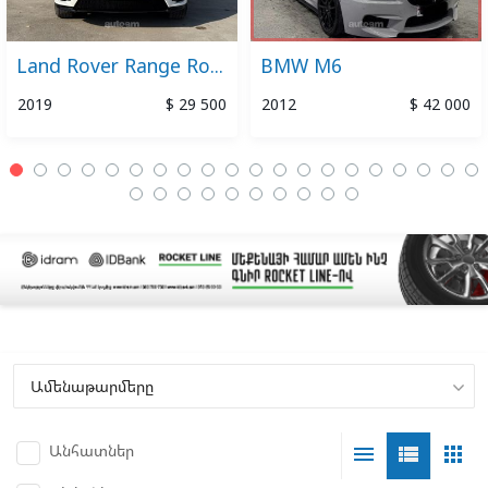
Land Rover Range Rover Velar
BMW M6
2019
$ 29 500
2012
$ 42 000
Անհատներ
menu
view_list
apps