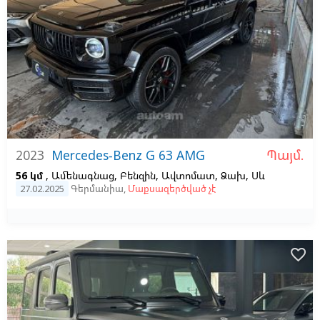
Պայմ.
2023
Mercedes-Benz G 63 AMG
56 կմ
, Ամենագնաց, Բենզին, Ավտոմատ, Ձախ,
Սև
27.02.2025
Գերմանիա
,
Մաքսազերծված չէ
favorite_border