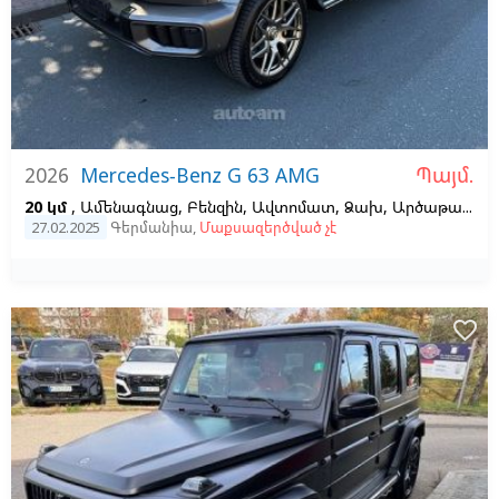
Պայմ.
2026
Mercedes-Benz G 63 AMG
20 կմ
, Ամենագնաց, Բենզին, Ավտոմատ, Ձախ,
Արծաթագույն
27.02.2025
Գերմանիա
,
Մաքսազերծված չէ
favorite_border