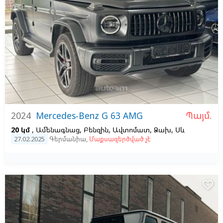
Պայմ.
2024
Mercedes-Benz G 63 AMG
20 կմ
, Ամենագնաց, Բենզին, Ավտոմատ, Ձախ,
Սև
27.02.2025
Գերմանիա
,
Մաքսազերծված չէ
favorite_border