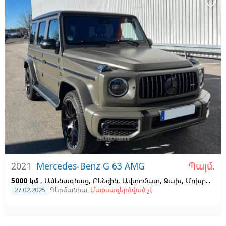
favorite_border
Պայմ.
2021
Mercedes-Benz G 63 AMG
5000 կմ
, Ամենագնաց, Բենզին, Ավտոմատ, Ձախ,
Մոխրագույն
27.02.2025
Գերմանիա
,
Մաքսազերծված չէ