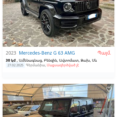
Պայմ.
2023
Mercedes-Benz G 63 AMG
30 կմ
, Ամենագնաց, Բենզին, Ավտոմատ, Ձախ,
Սև
27.02.2025
Գերմանիա
,
Մաքսազերծված չէ
favorite_border