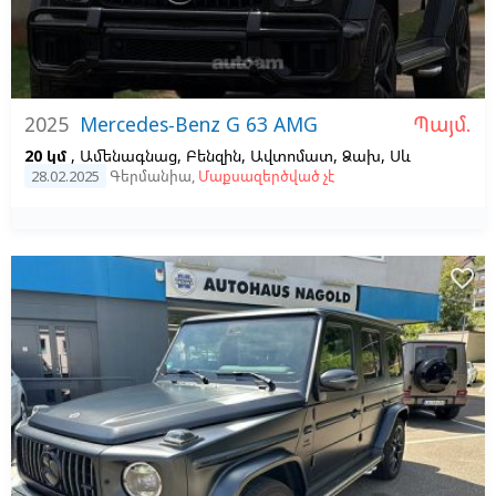
Պայմ.
2025
Mercedes-Benz G 63 AMG
20 կմ
, Ամենագնաց, Բենզին, Ավտոմատ, Ձախ,
Սև
28.02.2025
Գերմանիա
,
Մաքսազերծված չէ
favorite_border