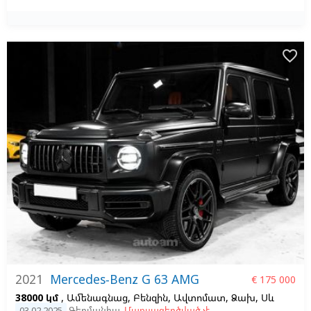
favorite_border
2021
Mercedes-Benz G 63 AMG
€ 175 000
38000 կմ
, Ամենագնաց, Բենզին, Ավտոմատ, Ձախ,
Սև
03.02.2025
Գերմանիա
,
Մաքսազերծված չէ