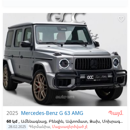
favorite_border
Պայմ.
2025
Mercedes-Benz G 63 AMG
60 կմ
, Ամենագնաց, Բենզին, Ավտոմատ, Ձախ,
Մոխրագույն
28.02.2025
Գերմանիա
,
Մաքսազերծված չէ