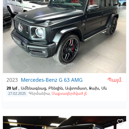
Պայմ.
2023
Mercedes-Benz G 63 AMG
20 կմ
, Ամենագնաց, Բենզին, Ավտոմատ, Ձախ,
Սև
27.02.2025
Գերմանիա
,
Մաքսազերծված չէ
favorite_border