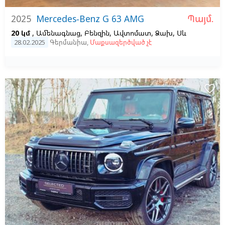
Պայմ.
2025
Mercedes-Benz G 63 AMG
20 կմ
, Ամենագնաց, Բենզին, Ավտոմատ, Ձախ,
Սև
28.02.2025
Գերմանիա
,
Մաքսազերծված չէ
favorite_border