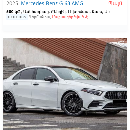
Պայմ.
2025
Mercedes-Benz G 63 AMG
500 կմ
, Ամենագնաց, Բենզին, Ավտոմատ, Ձախ,
Սև
03.03.2025
Գերմանիա
,
Մաքսազերծված չէ
favorite_border