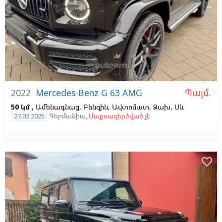
Պայմ.
2022
Mercedes-Benz G 63 AMG
50 կմ
, Ամենագնաց, Բենզին, Ավտոմատ, Ձախ,
Սև
27.02.2025
Գերմանիա
,
Մաքսազերծված չէ
favorite_border