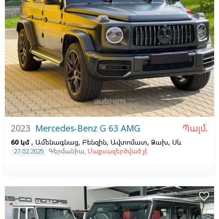
Պայմ.
2023
Mercedes-Benz G 63 AMG
60 կմ
, Ամենագնաց, Բենզին, Ավտոմատ, Ձախ,
Սև
27.02.2025
Գերմանիա
,
Մաքսազերծված չէ
favorite_border