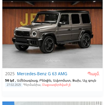
Պայմ.
2025
Mercedes-Benz G 63 AMG
56 կմ
, Ամենագնաց, Բենզին, Ավտոմատ, Ձախ,
Այլ գույն
27.02.2025
Գերմանիա
,
Մաքսազերծված չէ