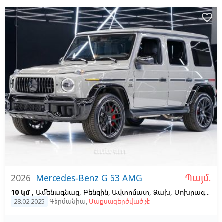
favorite_border
Պայմ.
2026
Mercedes-Benz G 63 AMG
10 կմ
, Ամենագնաց, Բենզին, Ավտոմատ, Ձախ,
Մոխրագույն
28.02.2025
Գերմանիա
,
Մաքսազերծված չէ