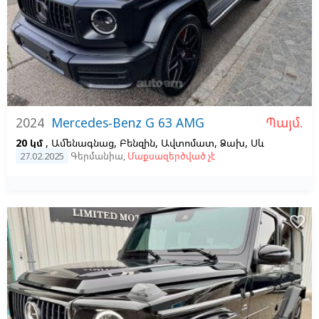
Պայմ.
2024
Mercedes-Benz G 63 AMG
20 կմ
, Ամենագնաց, Բենզին, Ավտոմատ, Ձախ,
Սև
27.02.2025
Գերմանիա
,
Մաքսազերծված չէ
favorite_border