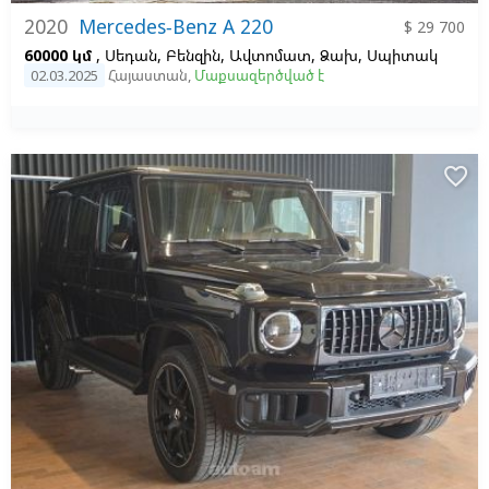
2020
Mercedes-Benz A 220
$ 29 700
60000 կմ
, Սեդան, Բենզին, Ավտոմատ, Ձախ,
Սպիտակ
02.03.2025
Հայաստան
,
Մաքսազերծված է
favorite_border