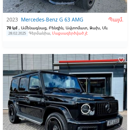
Պայմ.
2023
Mercedes-Benz G 63 AMG
70 կմ
, Ամենագնաց, Բենզին, Ավտոմատ, Ձախ,
Սև
28.02.2025
Գերմանիա
,
Մաքսազերծված չէ
favorite_border