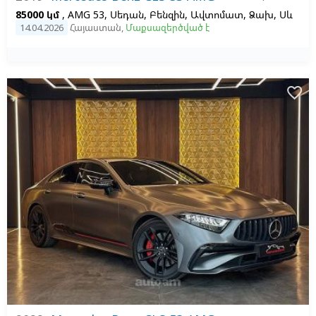
85000 կմ
, AMG 53, Սեդան, Բենզին, Ավտոմատ, Ձախ,
Սև
14.04.2026
Հայաստան
,
Մաքսազերծված է
favorite_border