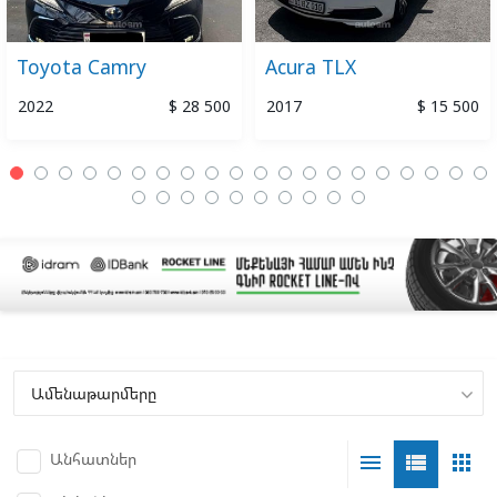
Toyota Camry
Acura TLX
2022
$ 28 500
2017
$ 15 500
Անհատներ
menu
view_list
apps