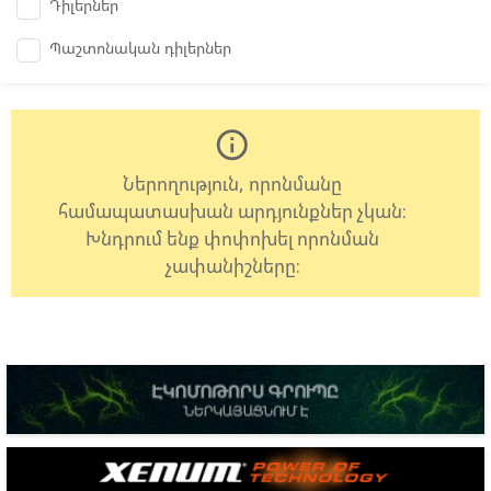
Դիլերներ
Պաշտոնական դիլերներ
info_outline
Ներողություն, որոնմանը
համապատասխան արդյունքներ չկան:
Խնդրում ենք փոփոխել որոնման
չափանիշները: