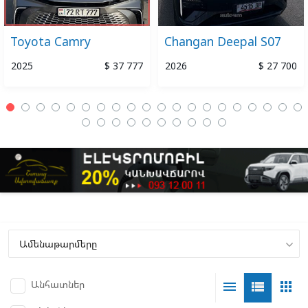
Toyota Camry
Changan Deepal S07
2025
$ 37 777
2026
$ 27 700
Անհատներ
menu
view_list
apps