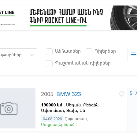
Անհատներ
Դիլերներ
men
աթարմերը
Պաշտոնական դիլերներ
$ 
2005
BMW 323
favorite_border
190000 կմ
, Սեդան, Բենզին,
Ավտոմատ, Ձախ,
Սև
04.08.2026
Հայաստան
,
Մաքսազերծված է