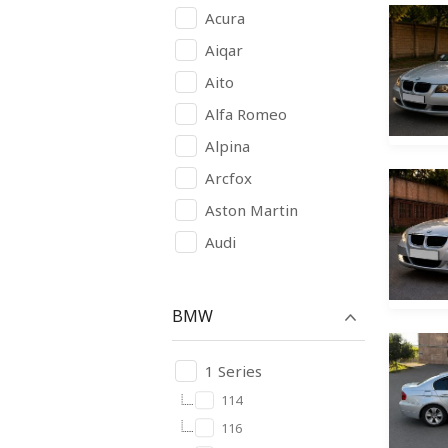
Acura
Aiqar
Aito
Alfa Romeo
Alpina
Arcfox
Aston Martin
Audi
Avatr
BAIC
BMW
BAW
Bentley
1 Series
Bugatti
Buick