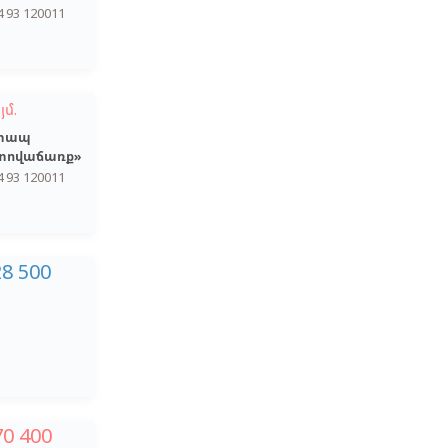
4 93 120011
յմ.
տապ
տովաճառք»
4 93 120011
28 500
70 400