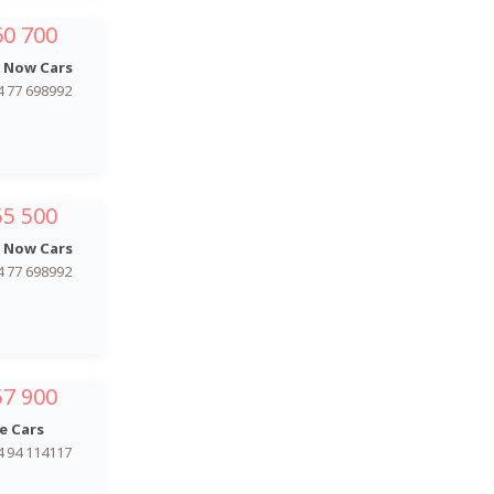
60 700
 Now Cars
4 77 698992
55 500
 Now Cars
4 77 698992
57 900
e Cars
4 94 114117