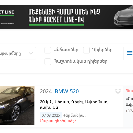
Անհատներ
Դիլերներ
men
աթարմերը
Պաշտոնական դիլերներ
2024
BMW 520
Պա
favorite_border
«Շ
20 կմ
, Սեդան, Դիզել, Ավտոմատ,
Ավ
Ձախ,
Սև
+37
07.03.2025
Գերմանիա
,
Մաքսազերծված չէ