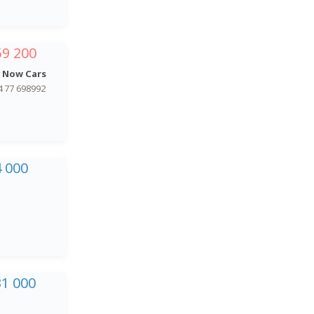
59 200
 Now Cars
4 77 698992
4 000
31 000