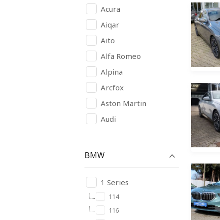
Acura
Aiqar
Aito
Alfa Romeo
Alpina
Arcfox
Aston Martin
Audi
Avatr
BAIC
BMW
BAW
Bentley
1 Series
Bugatti
Buick