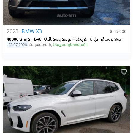
2023
BMW X3
$ 45 000
40000 մղոն
, B48, Ամենագնաց, Բենզին, Ավտոմատ, Ձախ,
Մո
03.07.2026
Հայաստան
,
Մաքսազերծված է
favorite_border