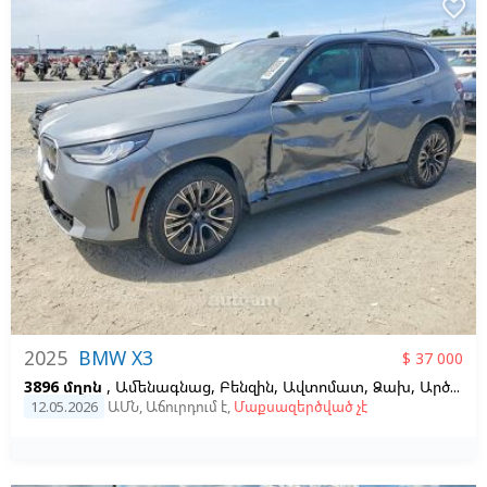
favorite_border
2025
BMW X3
$ 37 000
3896 մղոն
, Ամենագնաց, Բենզին, Ավտոմատ, Ձախ,
Արծաթագույն
12.05.2026
ԱՄՆ
,
Աճուրդում է
,
Մաքսազերծված չէ