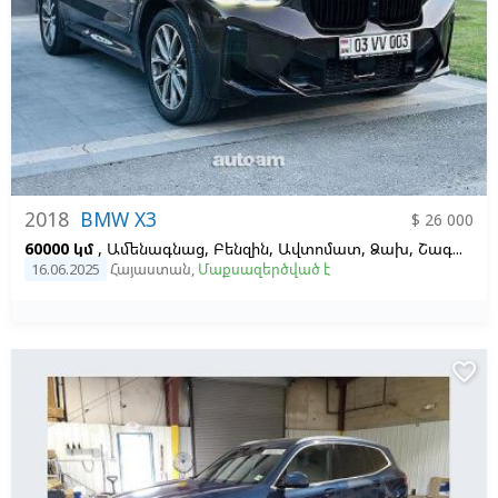
2018
BMW X3
$ 26 000
60000 կմ
, Ամենագնաց, Բենզին, Ավտոմատ, Ձախ,
Շագանակագույն,
16.06.2025
Հայաստան
,
Մաքսազերծված է
favorite_border