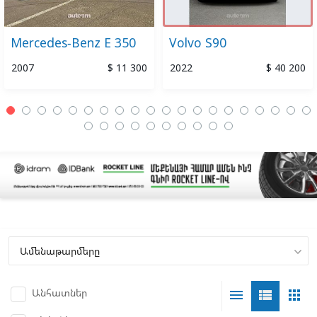
Mercedes-Benz E 350
Volvo S90
2007
$ 11 300
2022
$ 40 200
Անհատներ
menu
view_list
apps