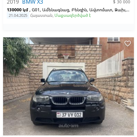
2019
BMW X3
$ 30 000
130000 կմ
, G01, Ամենագնաց, Բենզին, Ավտոմատ, Ձախ,
Սպ
21.04.2025
Հայաստան
,
Մաքսազերծված է
favorite_border