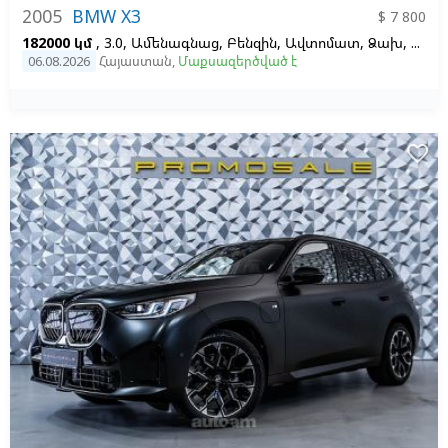
2005
BMW X3
$ 7 800
182000 կմ
, 3.0, Ամենագնաց, Բենզին, Ավտոմատ, Ձախ,
Սև
06.08.2026
Հայաստան
,
Մաքսազերծված է
favorite_border