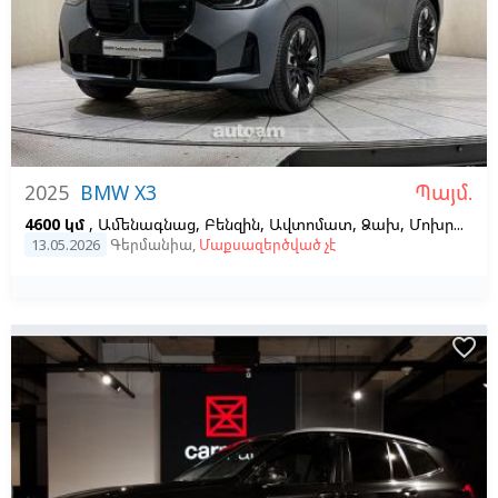
Պայմ.
2025
BMW X3
4600 կմ
, Ամենագնաց, Բենզին, Ավտոմատ, Ձախ,
Մոխրագույն,
13.05.2026
Գերմանիա
,
Մաքսազերծված չէ
favorite_border