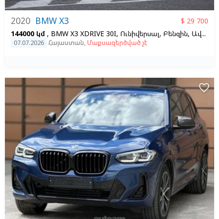
2020
BMW X3
$ 29 700
144000 կմ
, BMW X3 XDRIVE 30I, Ունիվերսալ, Բենզին, Ավտոմատ, Ձախ,
07.07.2026
Հայաստան
,
Մաքսազերծված չէ
favorite_border