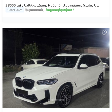
38000 կմ
, Ամենագնաց, Բենզին, Ավտոմատ, Ձախ,
Սև
10.09.2025
Հայաստան
,
Մաքսազերծված է
favorite_border