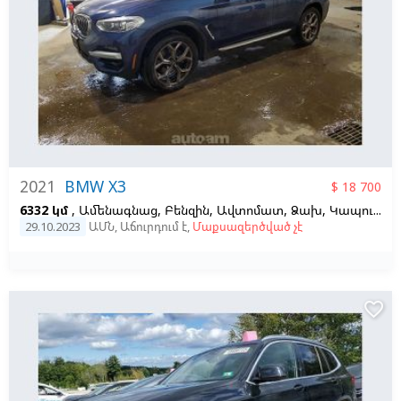
2021
BMW X3
$ 18 700
6332 կմ
, Ամենագնաց, Բենզին, Ավտոմատ, Ձախ,
Կապույտ
29.10.2023
ԱՄՆ
,
Աճուրդում է
,
Մաքսազերծված չէ
favorite_border