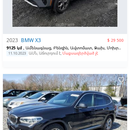
2023
BMW X3
$ 29 500
9125 կմ
, Ամենագնաց, Բենզին, Ավտոմատ, Ձախ,
Մոխրագույն
11.10.2023
ԱՄՆ
,
Աճուրդում է
,
Մաքսազերծված չէ
favorite_border