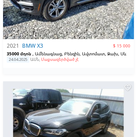
2021
BMW X3
$ 15 000
35000 մղոն
, Ամենագնաց, Բենզին, Ավտոմատ, Ձախ,
Սև
24.04.2025
ԱՄՆ
,
Մաքսազերծված չէ
favorite_border