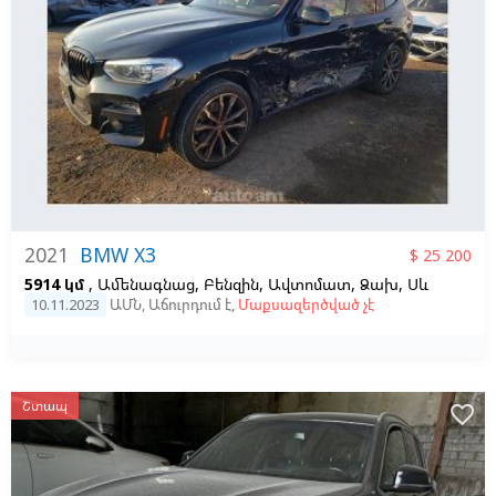
2021
BMW X3
$ 25 200
5914 կմ
, Ամենագնաց, Բենզին, Ավտոմատ, Ձախ,
Սև
10.11.2023
ԱՄՆ
,
Աճուրդում է
,
Մաքսազերծված չէ
Շտապ
favorite_border