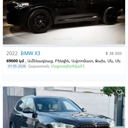
2022
BMW X3
$ 38 000
69000 կմ
, Ամենագնաց, Բենզին, Ավտոմատ, Ձախ,
Սև,
Սև
01.05.2026
Հայաստան
,
Մաքսազերծված է
favorite_border