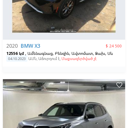
2020
BMW X3
$ 24 500
12556 կմ
, Ամենագնաց, Բենզին, Ավտոմատ, Ձախ,
Սև
04.10.2023
ԱՄՆ
,
Աճուրդում է
,
Մաքսազերծված չէ
favorite_border