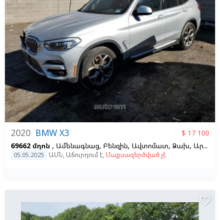
2020
BMW X3
$ 17 100
69662 մղոն
, Ամենագնաց, Բենզին, Ավտոմատ, Ձախ,
Արծաթագույն
05.05.2025
ԱՄՆ
,
Աճուրդում է
,
Մաքսազերծված չէ
favorite_border