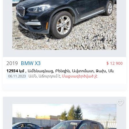
2019
BMW X3
$ 12 900
12934 կմ
, Ամենագնաց, Բենզին, Ավտոմատ, Ձախ,
Սև
06.11.2023
ԱՄՆ
,
Աճուրդում է
,
Մաքսազերծված չէ
favorite_border