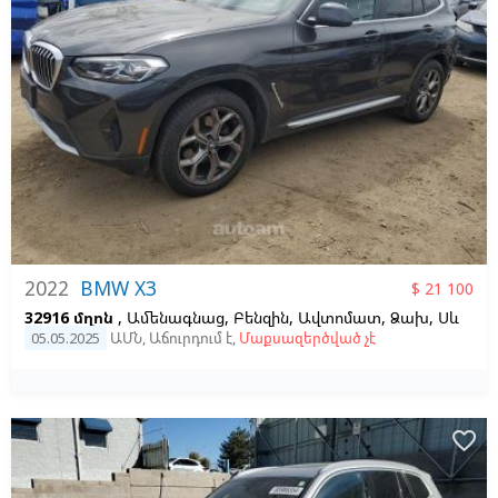
2022
BMW X3
$ 21 100
32916 մղոն
, Ամենագնաց, Բենզին, Ավտոմատ, Ձախ,
Սև
05.05.2025
ԱՄՆ
,
Աճուրդում է
,
Մաքսազերծված չէ
favorite_border