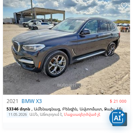
favorite_border
2021
BMW X3
$ 21 000
53346 մղոն
, Ամենագնաց, Բենզին, Ավտոմատ, Ձախ,
Սև
11.05.2026
ԱՄՆ
,
Աճուրդում է
,
Մաքսազերծված չէ
