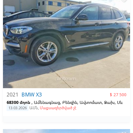
2021
BMW X3
$ 27 500
68300 մղոն
, Ամենագնաց, Բենզին, Ավտոմատ, Ձախ,
Սև
13.03.2026
ԱՄՆ
,
Մաքսազերծված չէ