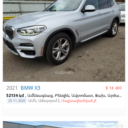
2021
BMW X3
$ 18 400
52134 կմ
, Ամենագնաց, Բենզին, Ավտոմատ, Ձախ,
Արծաթագույն
23.11.2025
ԱՄՆ
,
Աճուրդում է
,
Մաքսազերծված չէ
favorite_border