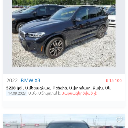
2022
BMW X3
$ 15 100
5228 կմ
, Ամենագնաց, Բենզին, Ավտոմատ, Ձախ,
Սև
14.09.2023
ԱՄՆ
,
Աճուրդում է
,
Մաքսազերծված չէ
favorite_border