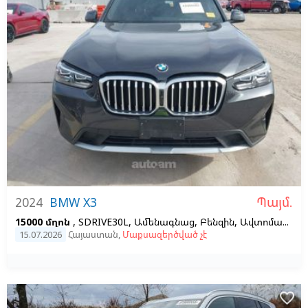
Պայմ.
2024
BMW X3
15000 մղոն
, SDRIVE30L, Ամենագնաց, Բենզին, Ավտոմատ, Ձախ,
15.07.2026
Հայաստան
,
Մաքսազերծված չէ
favorite_border