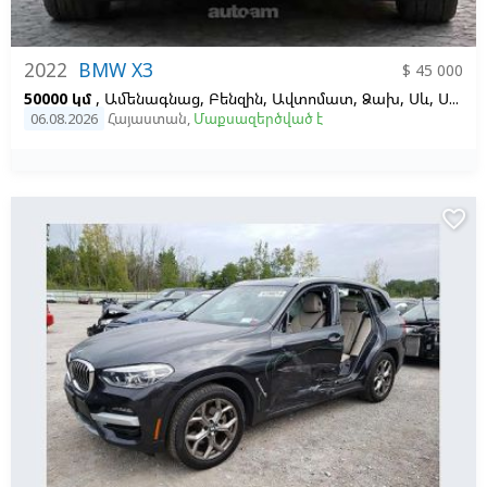
2022
BMW X3
$ 45 000
50000 կմ
, Ամենագնաց, Բենզին, Ավտոմատ, Ձախ,
Սև,
Սև, 2.0
06.08.2026
Հայաստան
,
Մաքսազերծված է
favorite_border