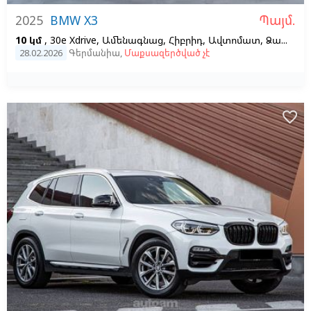
Պայմ.
2025
BMW X3
10 կմ
, 30e Xdrive, Ամենագնաց, Հիբրիդ, Ավտոմատ, Ձախ,
Սև
28.02.2026
Գերմանիա
,
Մաքսազերծված չէ
favorite_border