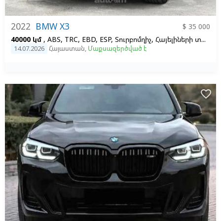
2022
BMW X3
$ 35 000
40000 կմ
, ABS, TRC, EBD, ESP, Տուրբոմղիչ, Հայելիների տաքացում, Տաքացվող նստատեղեր
14.07.2026
Հայաստան
,
Մաքսազերծված է
favorite_border