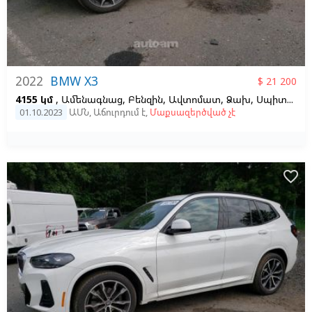
2022
BMW X3
$ 21 200
4155 կմ
, Ամենագնաց, Բենզին, Ավտոմատ, Ձախ,
Սպիտակ
01.10.2023
ԱՄՆ
,
Աճուրդում է
,
Մաքսազերծված չէ
favorite_border