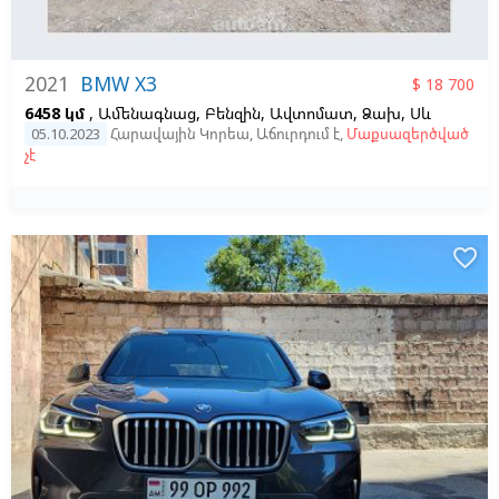
2021
BMW X3
$ 18 700
6458 կմ
, Ամենագնաց, Բենզին, Ավտոմատ, Ձախ,
Սև
05.10.2023
Հարավային Կորեա
,
Աճուրդում է
,
Մաքսազերծված
չէ
favorite_border