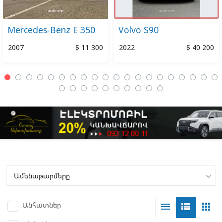
Mercedes-Benz E 350
Volvo S90
2007
$ 11 300
2022
$ 40 200
Անհատներ
menu
view_list
apps