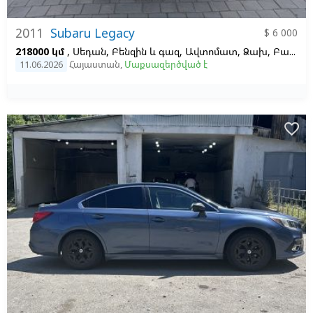
2011
Subaru Legacy
$ 6 000
218000 կմ
, Սեդան, Բենզին և գազ, Ավտոմատ, Ձախ,
Բալագույն
11.06.2026
Հայաստան
,
Մաքսազերծված է
favorite_border