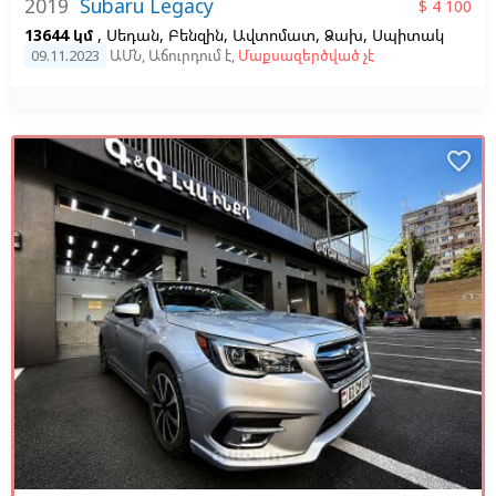
2019
Subaru Legacy
$ 4 100
13644 կմ
, Սեդան, Բենզին, Ավտոմատ, Ձախ,
Սպիտակ
09.11.2023
ԱՄՆ
,
Աճուրդում է
,
Մաքսազերծված չէ
favorite_border