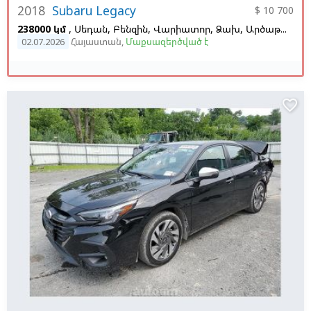
2018
Subaru Legacy
$ 10 700
238000 կմ
, Սեդան, Բենզին, Վարիատոր, Ձախ,
Արծաթագույն,
02.07.2026
Հայաստան
,
Մաքսազերծված է
favorite_border