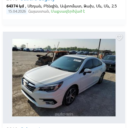
64374 կմ
, Սեդան, Բենզին, Ավտոմատ, Ձախ,
Սև,
Սև, 2.5
15.04.2026
Հայաստան
,
Մաքսազերծված է
favorite_border