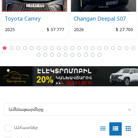
Toyota Camry
Changan Deepal S07
2025
$ 37 777
2026
$ 27 700
Անհատներ
menu
view_list
apps