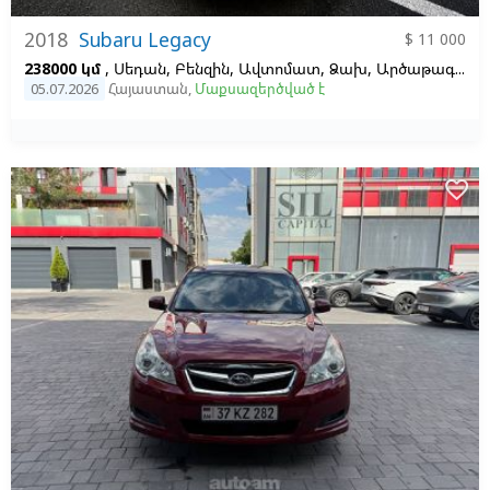
2018
Subaru Legacy
$ 11 000
238000 կմ
, Սեդան, Բենզին, Ավտոմատ, Ձախ,
Արծաթագույն,
05.07.2026
Հայաստան
,
Մաքսազերծված է
favorite_border