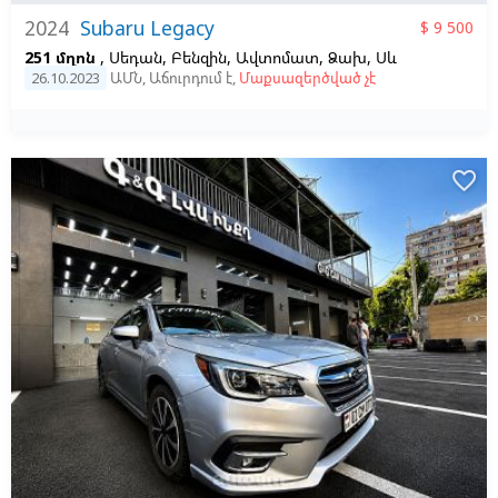
2024
Subaru Legacy
$ 9 500
251 մղոն
, Սեդան, Բենզին, Ավտոմատ, Ձախ,
Սև
26.10.2023
ԱՄՆ
,
Աճուրդում է
,
Մաքսազերծված չէ
favorite_border