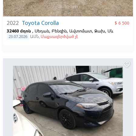
2022
Toyota Corolla
$ 6 500
32460 մղոն
, Սեդան, Բենզին, Ավտոմատ, Ձախ,
Սև
23.07.2026
ԱՄՆ
,
Մաքսազերծված չէ
favorite_border