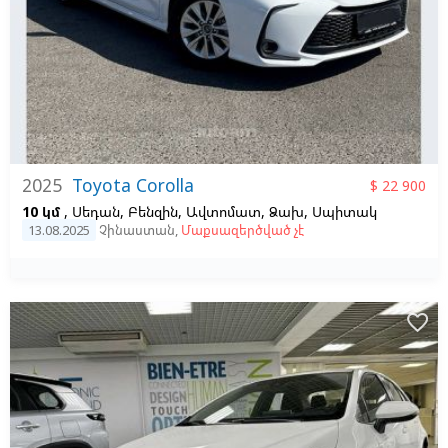
2025
Toyota Corolla
$ 22 900
10 կմ
, Սեդան, Բենզին, Ավտոմատ, Ձախ,
Սպիտակ
13.08.2025
Չինաստան
,
Մաքսազերծված չէ
favorite_border