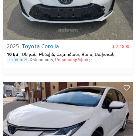
2025
Toyota Corolla
$ 22 800
10 կմ
, Սեդան, Բենզին, Ավտոմատ, Ձախ,
Սպիտակ
13.08.2025
Չինաստան
,
Մաքսազերծված չէ
favorite_border