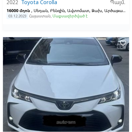
Պայմ.
2022
Toyota Corolla
16000 մղոն
, Սեդան, Բենզին, Ավտոմատ, Ձախ,
Արծաթագույն
03.12.2023
Հայաստան
,
Մաքսազերծված է
favorite_border