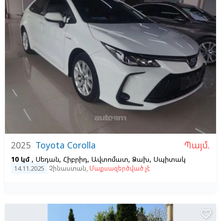
Պայմ.
2025
Toyota Corolla
10 կմ
, Սեդան, Հիբրիդ, Ավտոմատ, Ձախ,
Սպիտակ
14.11.2025
Չինաստան
,
Մաքսազերծված չէ
favorite_border