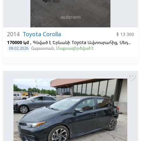
2014
Toyota Corolla
$ 13 300
170000 կմ
, Գնված է Երևանի Toyota Ավտոսրահից, Սեդան, Բենզին և գազ, Ավտոմատ, Ձախ,
09.02.2026
Հայաստան
,
Մաքսազերծված է
favorite_border