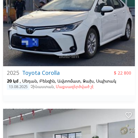
2025
Toyota Corolla
$ 22 800
20 կմ
, Սեդան, Բենզին, Ավտոմատ, Ձախ,
Սպիտակ
13.08.2025
Չինաստան
,
Մաքսազերծված չէ
favorite_border