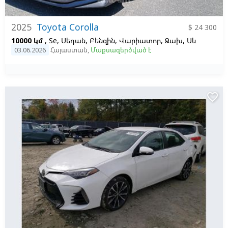
2025
Toyota Corolla
$ 24 300
10000 կմ
, Se, Սեդան, Բենզին, Վարիատոր, Ձախ,
Սև
03.06.2026
Հայաստան
,
Մաքսազերծված է
favorite_border