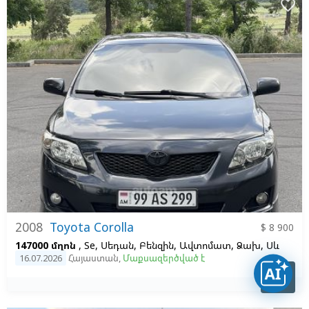
favorite_border
2008
Toyota Corolla
$ 8 900
147000 մղոն
, Se, Սեդան, Բենզին, Ավտոմատ, Ձախ,
Սև
16.07.2026
Հայաստան
,
Մաքսազերծված է
