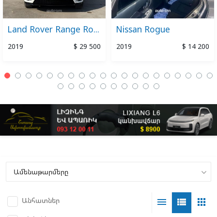
Land Rover Range Rover Velar
Nissan Rogue
2019
$ 29 500
2019
$ 14 200
Անհատներ
menu
view_list
apps