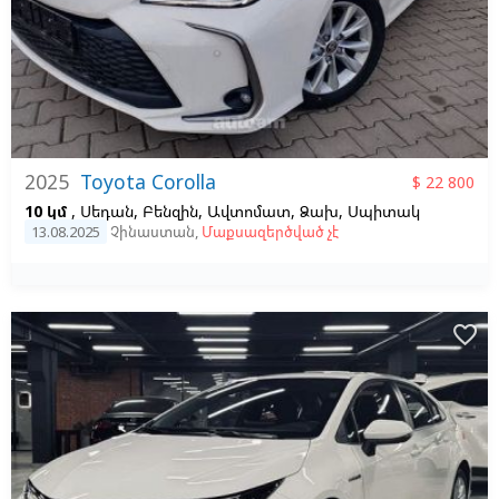
2025
Toyota Corolla
$ 22 800
10 կմ
, Սեդան, Բենզին, Ավտոմատ, Ձախ,
Սպիտակ
13.08.2025
Չինաստան
,
Մաքսազերծված չէ
favorite_border