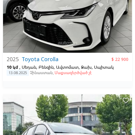
2025
Toyota Corolla
$ 22 900
10 կմ
, Սեդան, Բենզին, Ավտոմատ, Ձախ,
Սպիտակ
13.08.2025
Չինաստան
,
Մաքսազերծված չէ
favorite_border