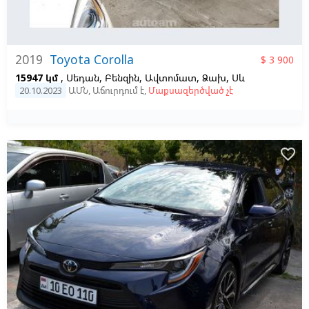
2019
Toyota Corolla
$ 3 900
15947 կմ
, Սեդան, Բենզին, Ավտոմատ, Ձախ,
Սև
20.10.2023
ԱՄՆ
,
Աճուրդում է
,
Մաքսազերծված չէ
favorite_border