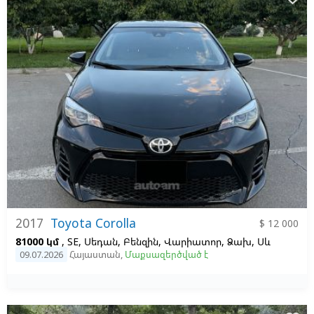
2017
Toyota Corolla
$ 12 000
81000 կմ
, SE, Սեդան, Բենզին, Վարիատոր, Ձախ,
Սև
09.07.2026
Հայաստան
,
Մաքսազերծված է