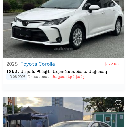
2025
Toyota Corolla
$ 22 800
10 կմ
, Սեդան, Բենզին, Ավտոմատ, Ձախ,
Սպիտակ
13.08.2025
Չինաստան
,
Մաքսազերծված չէ
favorite_border