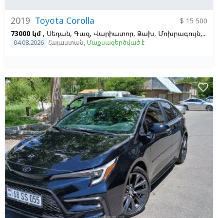
2019
Toyota Corolla
$ 15 500
73000 կմ
, Սեդան, Գազ, Վարիատոր, Ձախ,
Մոխրագույն,
Մոխ
04.08.2026
Հայաստան
,
Մաքսազերծված է
favorite_border