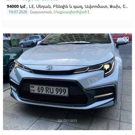
94000 կմ
, LE, Սեդան, Բենզին և գազ, Ավտոմատ, Ձախ,
Շագանակագույն
19.07.2026
Հայաստան
,
Մաքսազերծված է
favorite_border