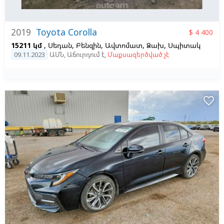
2019
Toyota Corolla
$ 4 400
15211 կմ
, Սեդան, Բենզին, Ավտոմատ, Ձախ,
Սպիտակ
09.11.2023
ԱՄՆ
,
Աճուրդում է
,
Մաքսազերծված չէ
favorite_border