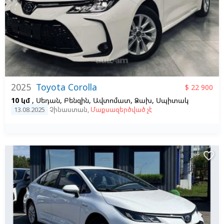
2025
Toyota Corolla
$ 22 900
10 կմ
, Սեդան, Բենզին, Ավտոմատ, Ձախ,
Սպիտակ
13.08.2025
Չինաստան
,
Մաքսազերծված չէ
favorite_border