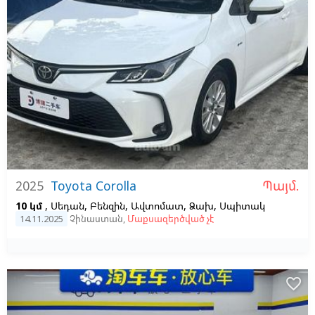
Պայմ.
2025
Toyota Corolla
10 կմ
, Սեդան, Բենզին, Ավտոմատ, Ձախ,
Սպիտակ
14.11.2025
Չինաստան
,
Մաքսազերծված չէ
favorite_border