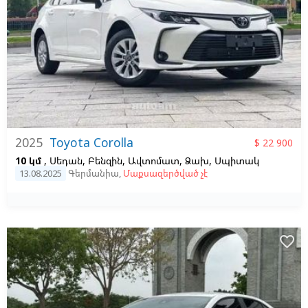
2025
Toyota Corolla
$ 22 900
10 կմ
, Սեդան, Բենզին, Ավտոմատ, Ձախ,
Սպիտակ
13.08.2025
Գերմանիա
,
Մաքսազերծված չէ
favorite_border