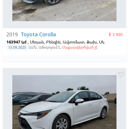
2019
Toyota Corolla
$ 3 900
163947 կմ
, Սեդան, Բենզին, Ավտոմատ, Ձախ,
Սև
13.09.2023
ԱՄՆ
,
Աճուրդում է
,
Մաքսազերծված չէ
favorite_border