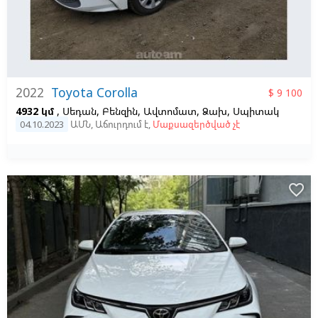
2022
Toyota Corolla
$ 9 100
4932 կմ
, Սեդան, Բենզին, Ավտոմատ, Ձախ,
Սպիտակ
04.10.2023
ԱՄՆ
,
Աճուրդում է
,
Մաքսազերծված չէ
favorite_border