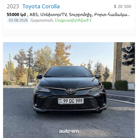
2023
Toyota Corolla
$ 20 500
55000 կմ
, ABS, Մոնիտոր/TV, Տուրբոմղիչ, Բորտ-համակարգիչ, Լույսի սենսոր, Կրուիզ-կոնտրոլ, Քսենոնային լուսարձակներ
03.08.2026
Հայաստան
,
Մաքսազերծված է
favorite_border