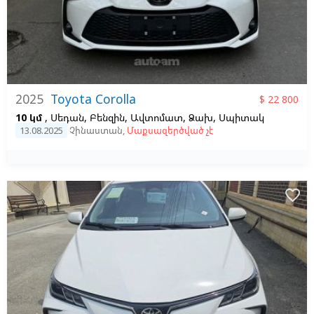
2025
Toyota Corolla
$ 22 800
10 կմ
, Սեդան, Բենզին, Ավտոմատ, Ձախ,
Սպիտակ
13.08.2025
Չինաստան
,
Մաքսազերծված չէ
favorite_border