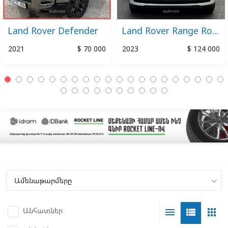
Land Rover Defender
Land Rover Range Rover
2021
$ 70 000
2023
$ 124 000
Անհատներ
menu
view_list
apps