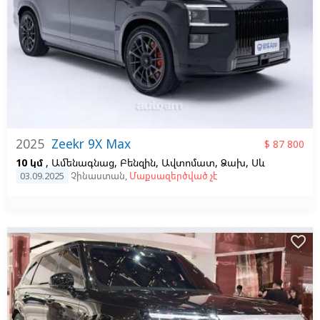
2025
Zeekr 9X Max
$ 87 800
10 կմ
, Ամենագնաց, Բենզին, Ավտոմատ, Ձախ,
Սև
03.09.2025
Չինաստան
,
Մաքսազերծված չէ
favorite_border