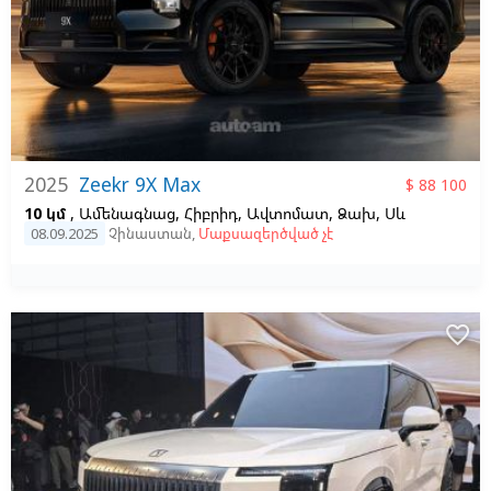
2025
Zeekr 9X Max
$ 88 100
10 կմ
, Ամենագնաց, Հիբրիդ, Ավտոմատ, Ձախ,
Սև
08.09.2025
Չինաստան
,
Մաքսազերծված չէ
favorite_border