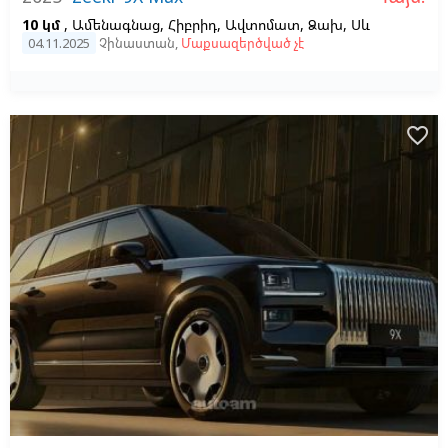
10 կմ
, Ամենագնաց, Հիբրիդ, Ավտոմատ, Ձախ,
Սև
04.11.2025
Չինաստան
,
Մաքսազերծված չէ
favorite_border