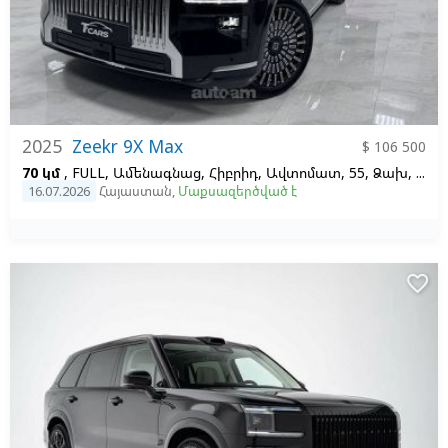
2025
Zeekr 9X Max
$ 106 500
70 կմ
, FULL, Ամենագնաց, Հիբրիդ, Ավտոմատ, 55, Ձախ,
Սև
16.07.2026
Հայաստան
,
Մաքսազերծված է
favorite_border