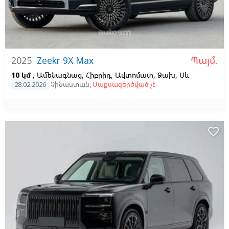
Պայմ.
2025
Zeekr 9X Max
10 կմ
, Ամենագնաց, Հիբրիդ, Ավտոմատ, Ձախ,
Սև
28.02.2026
Չինաստան
,
Մաքսազերծված չէ
favorite_border