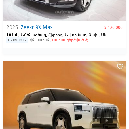
2025
Zeekr 9X Max
$ 120 000
10 կմ
, Ամենագնաց, Հիբրիդ, Ավտոմատ, Ձախ,
Սև
02.09.2025
Չինաստան
,
Մաքսազերծված չէ
favorite_border