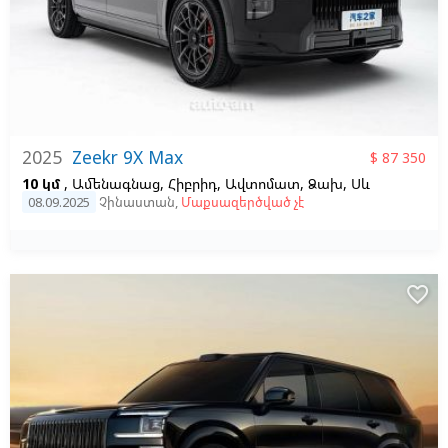
2025
Zeekr 9X Max
$ 87 350
10 կմ
, Ամենագնաց, Հիբրիդ, Ավտոմատ, Ձախ,
Սև
08.09.2025
Չինաստան
,
Մաքսազերծված չէ
favorite_border