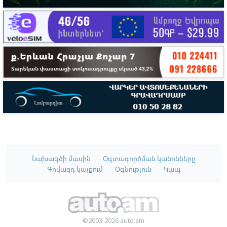
Նախագծի մասին
Օգտագործման կանոնները
Գովազդ կայքում
Օգնություն
Կապ
©2003-2026 auto.am