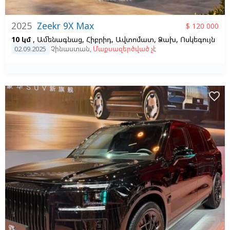
2025
Zeekr 9X Max
$ 120 000
10 կմ
, Ամենագնաց, Հիբրիդ, Ավտոմատ, Ձախ,
Ոսկեգույն
02.09.2025
Չինաստան
,
Մաքսազերծված չէ
favorite_border