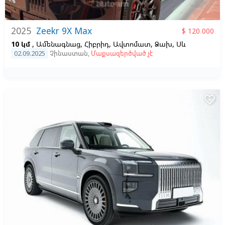
2025
Zeekr 9X Max
$ 120 000
10 կմ
, Ամենագնաց, Հիբրիդ, Ավտոմատ, Ձախ,
Սև
02.09.2025
Չինաստան
,
Մաքսազերծված չէ
favorite_border