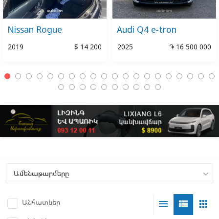
Nissan Rogue
Audi Q4 e-tron
2019
$ 14 200
2025
֏ 16 500 000
Անհատներ
menu
view_list
apps