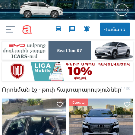
directions_car

message
Վաճառել
Որոնման էջ - թոփ հայտարարություններ
Շտապ
favorite_border
favorite_border