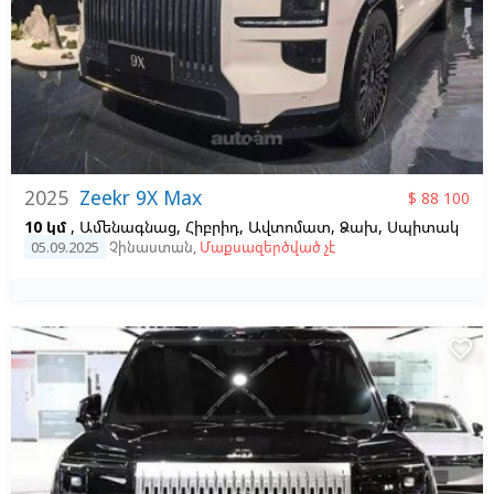
2025
Zeekr 9X Max
$ 88 100
10 կմ
, Ամենագնաց, Հիբրիդ, Ավտոմատ, Ձախ,
Սպիտակ
05.09.2025
Չինաստան
,
Մաքսազերծված չէ
favorite_border