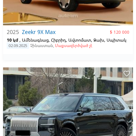
2025
Zeekr 9X Max
$ 120 000
10 կմ
, Ամենագնաց, Հիբրիդ, Ավտոմատ, Ձախ,
Սպիտակ
02.09.2025
Չինաստան
,
Մաքսազերծված չէ
favorite_border