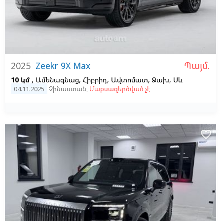
Պայմ.
2025
Zeekr 9X Max
10 կմ
, Ամենագնաց, Հիբրիդ, Ավտոմատ, Ձախ,
Սև
04.11.2025
Չինաստան
,
Մաքսազերծված չէ
favorite_border