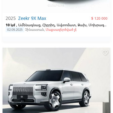
2025
Zeekr 9X Max
$ 120 000
10 կմ
, Ամենագնաց, Հիբրիդ, Ավտոմատ, Ձախ,
Մոխրագույն
02.09.2025
Չինաստան
,
Մաքսազերծված չէ
favorite_border