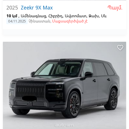
Պայմ.
2025
Zeekr 9X Max
10 կմ
, Ամենագնաց, Հիբրիդ, Ավտոմատ, Ձախ,
Սև
04.11.2025
Չինաստան
,
Մաքսազերծված չէ
favorite_border