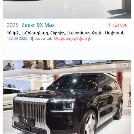
2025
Zeekr 9X Max
$ 120 000
10 կմ
, Ամենագնաց, Հիբրիդ, Ավտոմատ, Ձախ,
Սպիտակ
02.09.2025
Չինաստան
,
Մաքսազերծված չէ
favorite_border