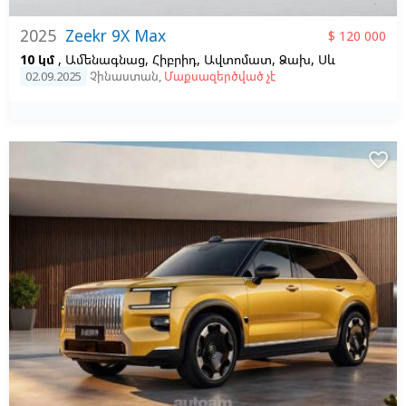
2025
Zeekr 9X Max
$ 120 000
10 կմ
, Ամենագնաց, Հիբրիդ, Ավտոմատ, Ձախ,
Սև
02.09.2025
Չինաստան
,
Մաքսազերծված չէ
favorite_border