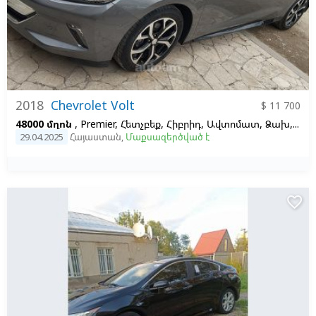
2018
Chevrolet Volt
$ 11 700
48000 մղոն
, Premier, Հետչբեք, Հիբրիդ, Ավտոմատ, Ձախ,
Մոխ
29.04.2025
Հայաստան
,
Մաքսազերծված է
favorite_border