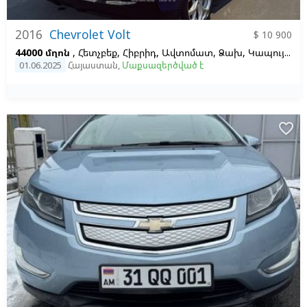
2016
Chevrolet Volt
$ 10 900
44000 մղոն
, Հետչբեք, Հիբրիդ, Ավտոմատ, Ձախ,
Կապույտ
01.06.2025
Հայաստան
,
Մաքսազերծված է
favorite_border