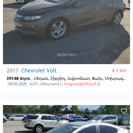
2017
Chevrolet Volt
$ 3 900
39148 մղոն
, Սեդան, Հիբրիդ, Ավտոմատ, Ձախ,
Մոխրագույն
09.05.2025
ԱՄՆ
,
Աճուրդում է
,
Մաքսազերծված չէ
favorite_border