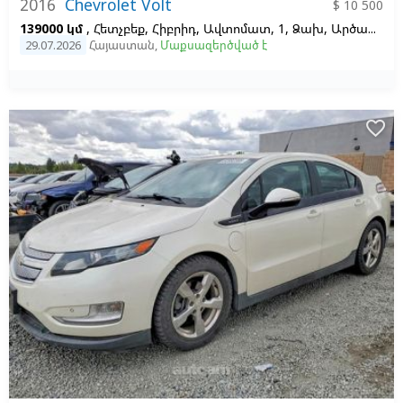
2016
Chevrolet Volt
$ 10 500
139000 կմ
, Հետչբեք, Հիբրիդ, Ավտոմատ, 1, Ձախ,
Արծաթագույն,
29.07.2026
Հայաստան
,
Մաքսազերծված է
favorite_border