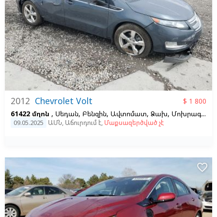
2012
Chevrolet Volt
$ 1 800
61422 մղոն
, Սեդան, Բենզին, Ավտոմատ, Ձախ,
Մոխրագույն
09.05.2025
ԱՄՆ
,
Աճուրդում է
,
Մաքսազերծված չէ
favorite_border