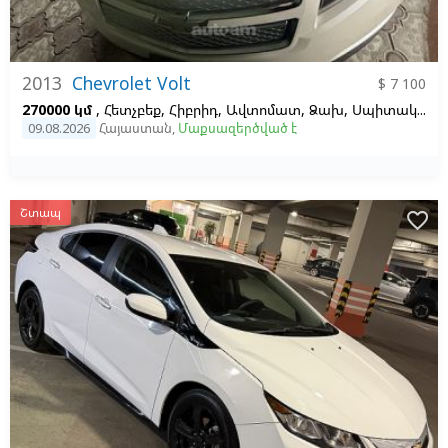
2013
Chevrolet Volt
$ 7 100
270000 կմ
, Հետչբեք, Հիբրիդ, Ավտոմատ, Ձախ,
Սպիտակ,
Սև,
09.08.2026
Հայաստան
,
Մաքսազերծված է
Շտապ
favorite_border