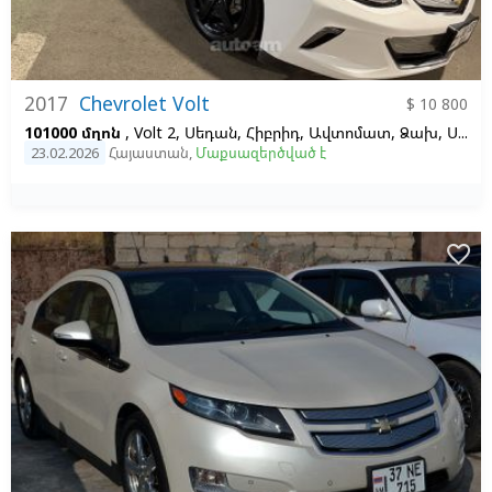
2017
Chevrolet Volt
$ 10 800
101000 մղոն
, Volt 2, Սեդան, Հիբրիդ, Ավտոմատ, Ձախ,
Սպիտակ
23.02.2026
Հայաստան
,
Մաքսազերծված է
favorite_border