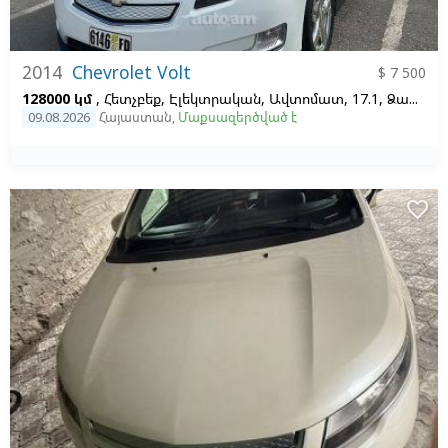
2014
Chevrolet Volt
$ 7 500
128000 կմ
, Հետչբեք, Էլեկտրական, Ավտոմատ, 17.1, Ձախ,
Ս
09.08.2026
Հայաստան
,
Մաքսազերծված է
favorite_border