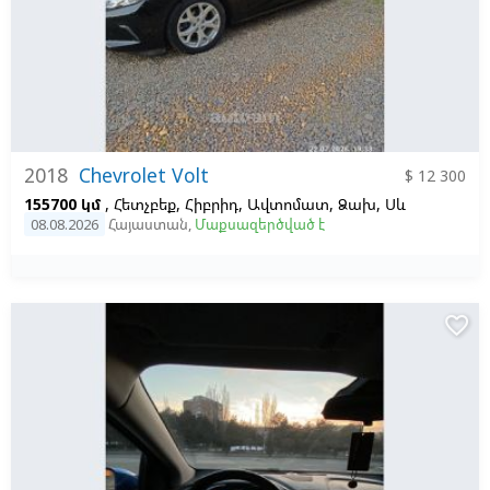
2018
Chevrolet Volt
$ 12 300
155700 կմ
, Հետչբեք, Հիբրիդ, Ավտոմատ, Ձախ,
Սև
08.08.2026
Հայաստան
,
Մաքսազերծված է
favorite_border