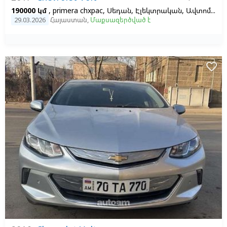
190000 կմ
, primera chxpac, Սեդան, Էլեկտրական, Ավտոմատ, 14, 1
29.03.2026
Հայաստան
,
Մաքսազերծված է
favorite_border