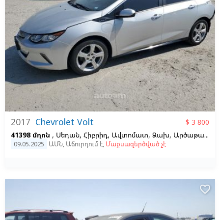
2017
Chevrolet Volt
$ 3 800
41398 մղոն
, Սեդան, Հիբրիդ, Ավտոմատ, Ձախ,
Արծաթագույն
09.05.2025
ԱՄՆ
,
Աճուրդում է
,
Մաքսազերծված չէ
favorite_border