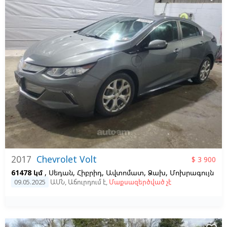
2017
Chevrolet Volt
$ 3 900
61478 կմ
, Սեդան, Հիբրիդ, Ավտոմատ, Ձախ,
Մոխրագույն
09.05.2025
ԱՄՆ
,
Աճուրդում է
,
Մաքսազերծված չէ