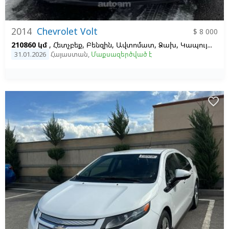
2014
Chevrolet Volt
$ 8 000
210860 կմ
, Հետչբեք, Բենզին, Ավտոմատ, Ձախ,
Կապույտ,
Սև,
31.01.2026
Հայաստան
,
Մաքսազերծված է
favorite_border