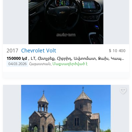
2017
Chevrolet Volt
$ 10 400
150000 կմ
, LT, Հետչբեք, Հիբրիդ, Ավտոմատ, Ձախ,
Կապույտ
04.03.2026
Հայաստան
,
Մաքսազերծված է
favorite_border