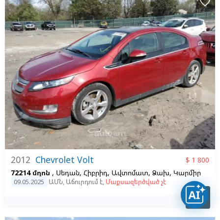
favorite_border
2012
Chevrolet Volt
$ 1 800
72214 մղոն
, Սեդան, Հիբրիդ, Ավտոմատ, Ձախ,
Կարմիր
09.05.2025
ԱՄՆ
,
Աճուրդում է
,
Մաքսազերծված չէ
