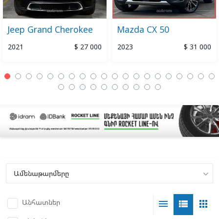
Jeep Grand Cherokee
Mazda CX 50
2021
$ 27 000
2023
$ 31 000
Անհատներ
menu
view_list
apps