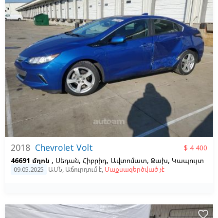
2018
Chevrolet Volt
$ 4 400
46691 մղոն
, Սեդան, Հիբրիդ, Ավտոմատ, Ձախ,
Կապույտ
09.05.2025
ԱՄՆ
,
Աճուրդում է
,
Մաքսազերծված չէ
favorite_border