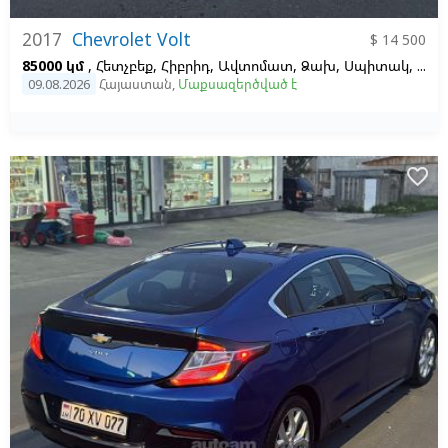
2017
Chevrolet Volt
$ 14 500
85000 կմ
, Հետչբեք, Հիբրիդ, Ավտոմատ, Ձախ,
Սպիտակ,
Սև
09.08.2026
Հայաստան
,
Մաքսազերծված է
favorite_border