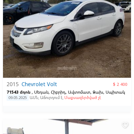
2015
Chevrolet Volt
$ 2 400
71543 մղոն
, Սեդան, Հիբրիդ, Ավտոմատ, Ձախ,
Սպիտակ
09.05.2025
ԱՄՆ
,
Աճուրդում է
,
Մաքսազերծված չէ
favorite_border