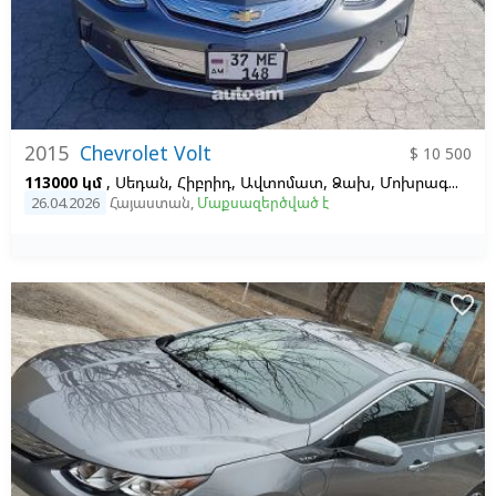
2015
Chevrolet Volt
$ 10 500
113000 կմ
, Սեդան, Հիբրիդ, Ավտոմատ, Ձախ,
Մոխրագույն,
Ս
26.04.2026
Հայաստան
,
Մաքսազերծված է
favorite_border