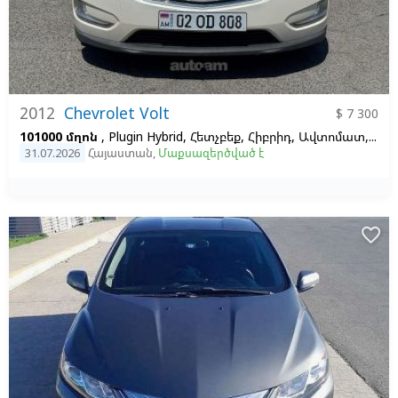
2012
Chevrolet Volt
$ 7 300
101000 մղոն
, Plugin Hybrid, Հետչբեք, Հիբրիդ, Ավտոմատ, Ձախ,
31.07.2026
Հայաստան
,
Մաքսազերծված է
favorite_border