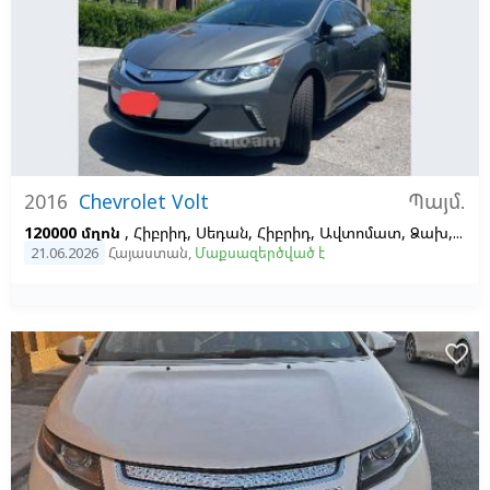
Պայմ.
2016
Chevrolet Volt
120000 մղոն
, Հիբրիդ, Սեդան, Հիբրիդ, Ավտոմատ, Ձախ,
Արծ
21.06.2026
Հայաստան
,
Մաքսազերծված է
favorite_border