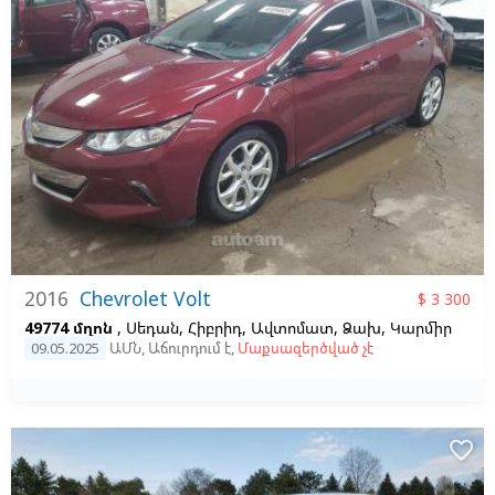
2016
Chevrolet Volt
$ 3 300
49774 մղոն
, Սեդան, Հիբրիդ, Ավտոմատ, Ձախ,
Կարմիր
09.05.2025
ԱՄՆ
,
Աճուրդում է
,
Մաքսազերծված չէ
favorite_border