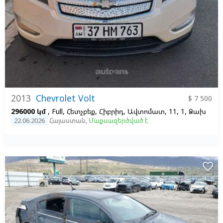
2013
Chevrolet Volt
$ 7 500
296000 կմ
, Full, Հետչբեք, Հիբրիդ, Ավտոմատ, 11, 1, Ձախ
22.06.2026
Հայաստան
,
Մաքսազերծված է
favorite_border