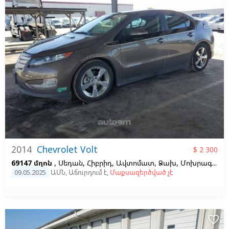
2014
Chevrolet Volt
$ 2 300
69147 մղոն
, Սեդան, Հիբրիդ, Ավտոմատ, Ձախ,
Մոխրագույն
09.05.2025
ԱՄՆ
,
Աճուրդում է
,
Մաքսազերծված չէ
favorite_border