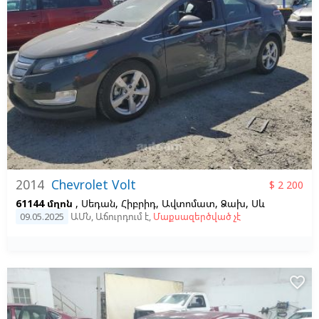
2014
Chevrolet Volt
$ 2 200
61144 մղոն
, Սեդան, Հիբրիդ, Ավտոմատ, Ձախ,
Սև
09.05.2025
ԱՄՆ
,
Աճուրդում է
,
Մաքսազերծված չէ
favorite_border