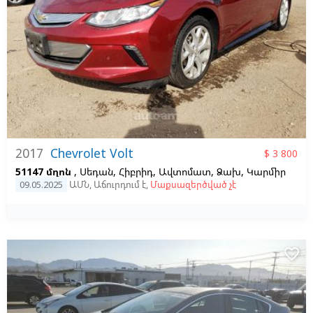
2017
Chevrolet Volt
$ 3 800
51147 մղոն
, Սեդան, Հիբրիդ, Ավտոմատ, Ձախ,
Կարմիր
09.05.2025
ԱՄՆ
,
Աճուրդում է
,
Մաքսազերծված չէ
favorite_border