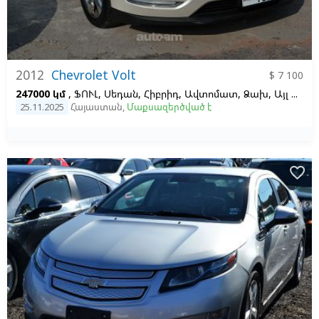
2012
Chevrolet Volt
$ 7 100
247000 կմ
, ՖՈՒԼ, Սեդան, Հիբրիդ, Ավտոմատ, Ձախ,
Այլ գույն
25.11.2025
Հայաստան
,
Մաքսազերծված է
favorite_border