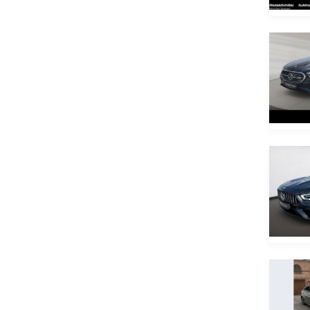
IZH
JAC
Jaguar
Jeep
Jetour
Jmev
Karry
Kia
Lamborghini
Lancia
Land Rover
Leapmotor
Lexus
Lifan