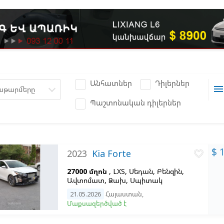
Անհատներ
Դիլերներ
men
աթարմերը
Պաշտոնական դիլերներ
$ 
2023
Kia Forte
favorite_border
27000 մղոն
, LXS, Սեդան, Բենզին,
Ավտոմատ, Ձախ,
Սպիտակ
21.05.2026
Հայաստան
,
Մաքսազերծված է