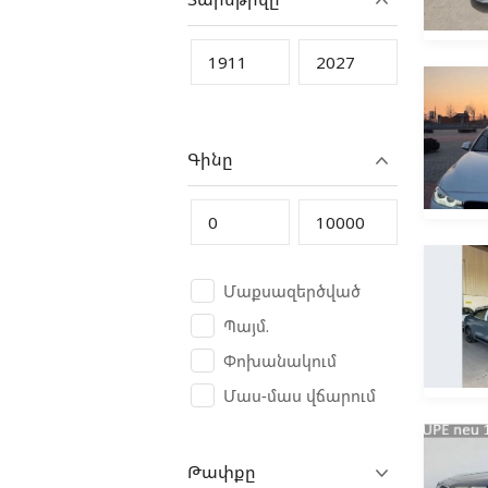
BYD
Cadillac
Changan
Chery
Գինը
Chevrolet
Chrysler
Citroen
Daewoo
Մաքսազերծված
Daihatsu
Պայմ.
Denza
Փոխանակում
DFSK
Մաս-մաս վճարում
Dodge
Dongfeng
Թափքը
Eagle