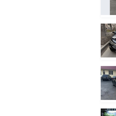
Lincoln
LINXYS
Lixiang
Lotus
LuAZ
Lucid
Luxeed
Luxgen
Lynk & Co
Mahindra
Maserati
Maxus
Maybach
Mazda