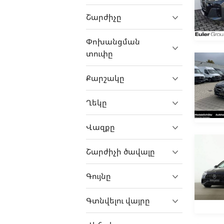
ErAZ
Շարժիչը
Exeed
Փոխանցման
Fangchengbao
տուփը
Farizon
FAW
Քարշակը
Ferrari
Ղեկը
Fiat
Fisker
Վազքը
Ford
Շարժիչի ծավալը
Foton
GAC
Գույնը
GAZ
Գտնվելու վայրը
Geely
Genesis