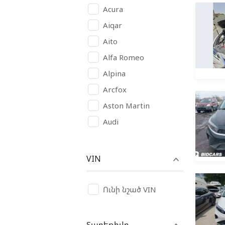
Acura
Aiqar
Aito
Alfa Romeo
Alpina
Arcfox
Aston Martin
Audi
Avatr
BAIC
VIN
BAW
Bentley
Ունի նշած VIN
Bugatti
Buick
Տարեթիվը