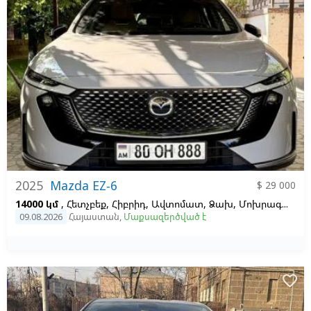
2025
Mazda EZ-6
$ 29 000
14000 կմ
, Հետչբեք, Հիբրիդ, Ավտոմատ, Ձախ,
Մոխրագույն,
Ա
09.08.2026
Հայաստան
,
Մաքսազերծված է
favorite_border