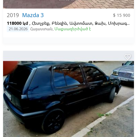
2019
Mazda 3
$ 15 900
118000 կմ
, Հետչբեք, Բենզին, Ավտոմատ, Ձախ,
Մոխրագույն,
21.06.2026
Հայաստան
,
Մաքսազերծված է
favorite_border