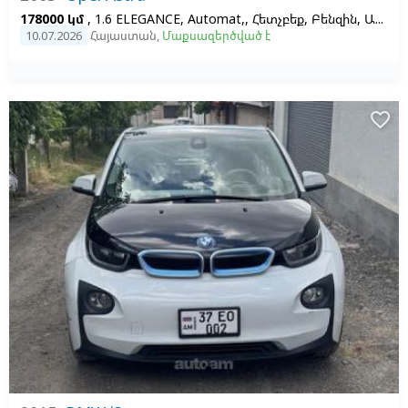
178000 կմ
, 1.6 ELEGANCE, Automat,, Հետչբեք, Բենզին, Ավտոմատ, Ձախ,
10.07.2026
Հայաստան
,
Մաքսազերծված է
favorite_border