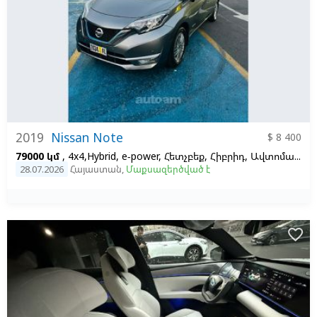
2019
Nissan Note
$ 8 400
79000 կմ
, 4x4,Hybrid, e-power, Հետչբեք, Հիբրիդ, Ավտոմատ, Ձախ,
28.07.2026
Հայաստան
,
Մաքսազերծված է
favorite_border