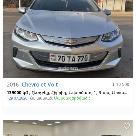
2016
Chevrolet Volt
$ 10 500
139000 կմ
, Հետչբեք, Հիբրիդ, Ավտոմատ, 1, Ձախ,
Արծաթագույն,
29.07.2026
Հայաստան
,
Մաքսազերծված է
favorite_border