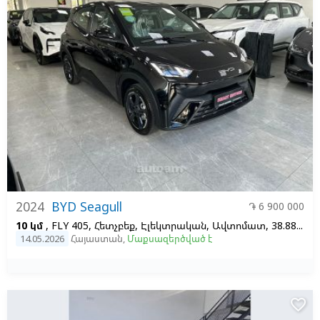
2024
BYD Seagull
֏ 6 900 000
10 կմ
, FLY 405, Հետչբեք, Էլեկտրական, Ավտոմատ, 38.88 KW/H, 1
14.05.2026
Հայաստան
,
Մաքսազերծված է
favorite_border