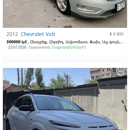
2012
Chevrolet Volt
$ 6 800
300000 կմ
, Հետչբեք, Հիբրիդ, Ավտոմատ, Ձախ,
Այլ գույն,
Սև
22.07.2026
Հայաստան
,
Մաքսազերծված է
favorite_border