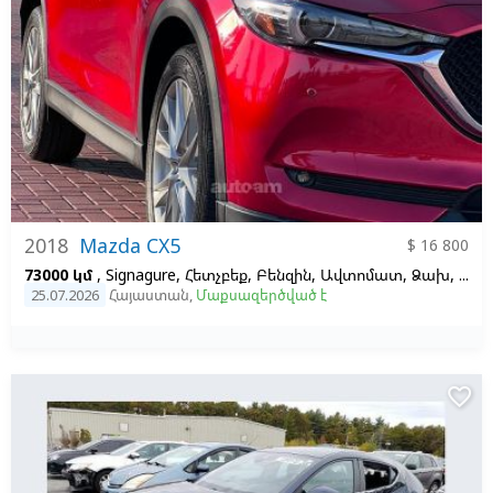
2018
Mazda CX5
$ 16 800
73000 կմ
, Signagure, Հետչբեք, Բենզին, Ավտոմատ, Ձախ,
Կար
25.07.2026
Հայաստան
,
Մաքսազերծված է
favorite_border