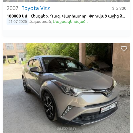
2007
Toyota Vitz
$ 5 800
180000 կմ
, Հետչբեք, Գազ, Վարիատոր, Փոխված աջից ձախ,
21.07.2026
Հայաստան
,
Մաքսազերծված է
favorite_border