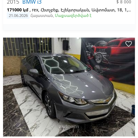
2015
BMW i3
$ 8 000
171000 կմ
, rex, Հետչբեք, Էլեկտրական, Ավտոմատ, 18, 1, Ձախ
21.06.2026
Հայաստան
,
Մաքսազերծված է
favorite_border