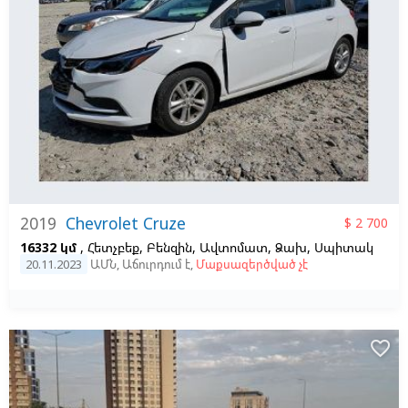
2019
Chevrolet Cruze
$ 2 700
16332 կմ
, Հետչբեք, Բենզին, Ավտոմատ, Ձախ,
Սպիտակ
20.11.2023
ԱՄՆ
,
Աճուրդում է
,
Մաքսազերծված չէ
favorite_border