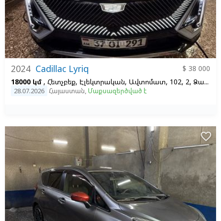
2024
Cadillac Lyriq
$ 38 000
18000 կմ
, Հետչբեք, Էլեկտրական, Ավտոմատ, 102, 2, Ձախ,
Կ
28.07.2026
Հայաստան
,
Մաքսազերծված է
favorite_border