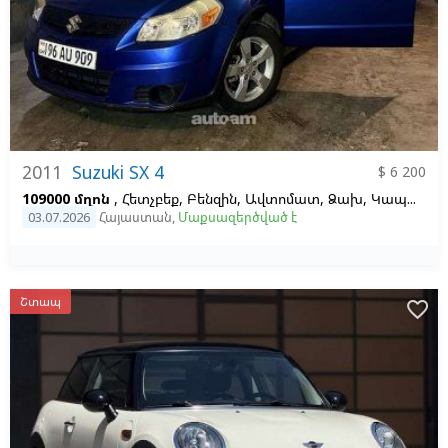
2011
Suzuki SX 4
$ 6 200
109000 մղոն
, Հետչբեք, Բենզին, Ավտոմատ, Ձախ,
Կապույտ,
03.07.2026
Հայաստան
,
Մաքսազերծված է
Շտապ
favorite_border