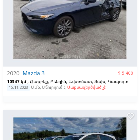
2020
Mazda 3
$ 5 400
10347 կմ
, Հետչբեք, Բենզին, Ավտոմատ, Ձախ,
Կապույտ
15.11.2023
ԱՄՆ
,
Աճուրդում է
,
Մաքսազերծված չէ
favorite_border