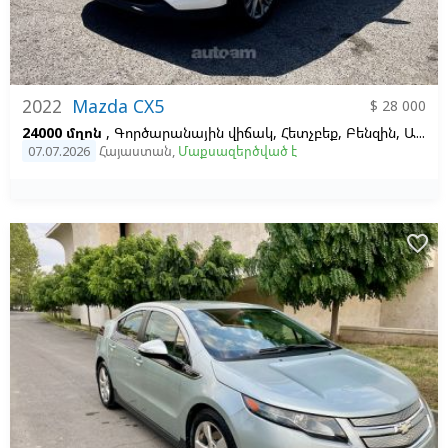
2022
Mazda CX5
$ 28 000
24000 մղոն
, Գործարանային վիճակ, Հետչբեք, Բենզին, Ավտոմատ, Ձախ,
07.07.2026
Հայաստան
,
Մաքսազերծված է
favorite_border