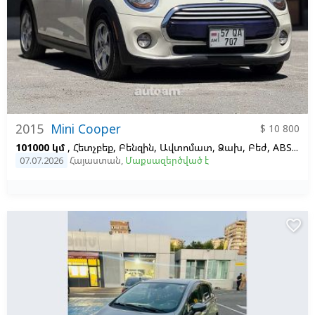
2015
Mini Cooper
$ 10 800
101000 կմ
, Հետչբեք, Բենզին, Ավտոմատ, Ձախ,
Բեժ, ABS, ESP
07.07.2026
Հայաստան
,
Մաքսազերծված է
favorite_border