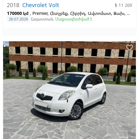
2018
Chevrolet Volt
$ 11 200
170000 կմ
, Premier, Հետչբեք, Հիբրիդ, Ավտոմատ, Ձախ,
Մոխր
26.07.2026
Հայաստան
,
Մաքսազերծված է
favorite_border