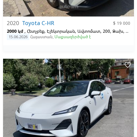
2020
Toyota C-HR
$ 19 000
2000 կմ
, Հետչբեք, Էլեկտրական, Ավտոմատ, 200, Ձախ,
Սպի
15.06.2026
Հայաստան
,
Մաքսազերծված է
favorite_border