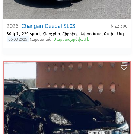
2026
Changan Deepal SL03
$ 22 500
30 կմ
, 220 sport, Հետչբեք, Հիբրիդ, Ավտոմատ, Ձախ,
Սպիտակ
06.08.2026
Հայաստան
,
Մաքսազերծված է
favorite_border