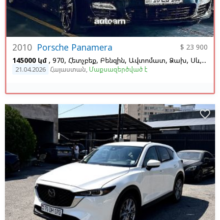
2010
Porsche Panamera
$ 23 900
145000 կմ
, 970, Հետչբեք, Բենզին, Ավտոմատ, Ձախ,
Սև,
Շագ
21.04.2026
Հայաստան
,
Մաքսազերծված է
favorite_border