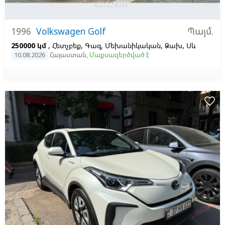
Պայմ.
1996
Volkswagen Golf
250000 կմ
, Հետչբեք, Գազ, Մեխանիկական, Ձախ,
Սև
10.08.2026
Հայաստան
,
Մաքսազերծված է
favorite_border