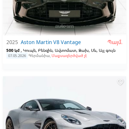
Պայմ.
2025
Aston Martin V8 Vantage
500 կմ
, Կուպե, Բենզին, Ավտոմատ, Ձախ,
Սև,
Այլ գույն
07.05.2026
Գերմանիա
,
Մաքսազերծված չէ
favorite_border