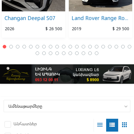
Changan Deepal S07
Land Rover Range Rover Velar
2026
$ 26 500
2019
$ 29 500
Անհատներ
menu
view_list
apps