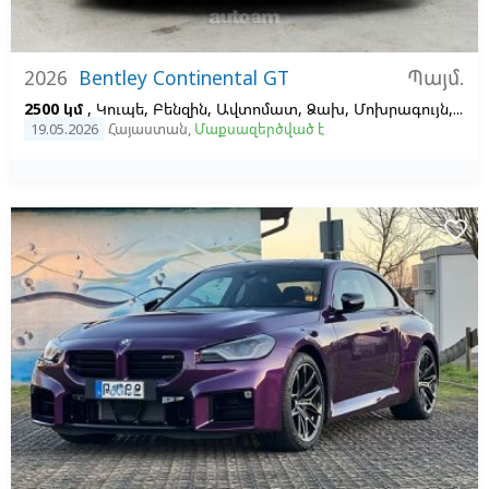
Պայմ.
2026
Bentley Continental GT
2500 կմ
, Կուպե, Բենզին, Ավտոմատ, Ձախ,
Մոխրագույն,
Սև
19.05.2026
Հայաստան
,
Մաքսազերծված է
favorite_border