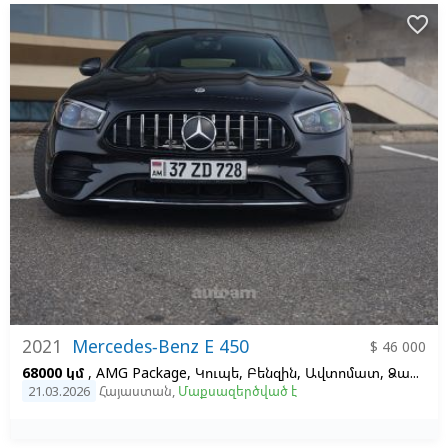
favorite_border
2021
Mercedes-Benz E 450
$ 46 000
68000 կմ
, AMG Package, Կուպե, Բենզին, Ավտոմատ, Ձախ,
Մ
21.03.2026
Հայաստան
,
Մաքսազերծված է