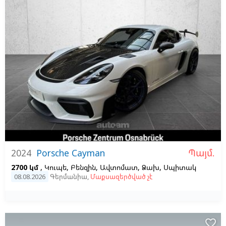
Պայմ.
2024
Porsche Cayman
2700 կմ
, Կուպե, Բենզին, Ավտոմատ, Ձախ,
Սպիտակ
08.08.2026
Գերմանիա
,
Մաքսազերծված չէ
favorite_border