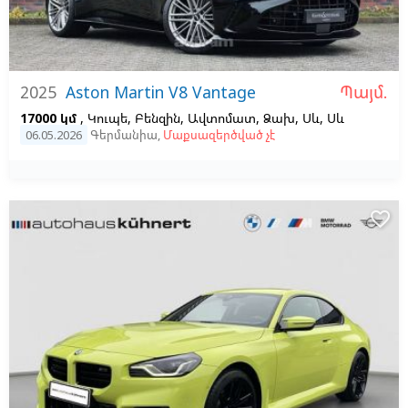
Պայմ.
2025
Aston Martin V8 Vantage
17000 կմ
, Կուպե, Բենզին, Ավտոմատ, Ձախ,
Սև,
Սև
06.05.2026
Գերմանիա
,
Մաքսազերծված չէ
favorite_border