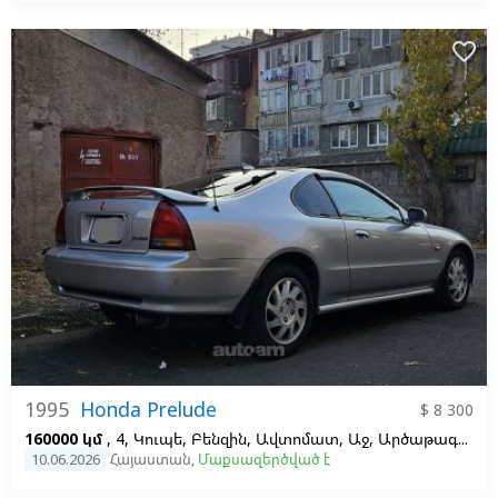
favorite_border
1995
Honda Prelude
$ 8 300
160000 կմ
, 4, Կուպե, Բենզին, Ավտոմատ, Աջ,
Արծաթագույն
10.06.2026
Հայաստան
,
Մաքսազերծված է