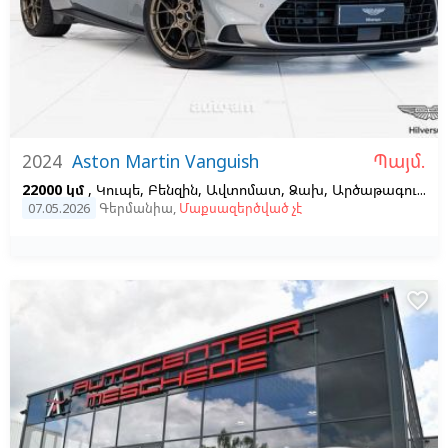
Պայմ.
2024
Aston Martin Vanguish
22000 կմ
, Կուպե, Բենզին, Ավտոմատ, Ձախ,
Արծաթագույն,
Կ
07.05.2026
Գերմանիա
,
Մաքսազերծված չէ
favorite_border