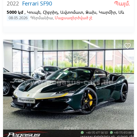
Պայմ.
2022
Ferrari SF90
5000 կմ
, Կուպե, Հիբրիդ, Ավտոմատ, Ձախ,
Կարմիր,
Սև
08.05.2026
Գերմանիա
,
Մաքսազերծված չէ
favorite_border