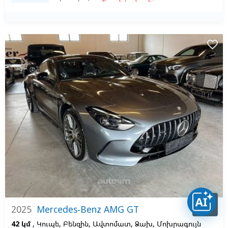
favorite_border

Պայմ.
2025
Mercedes-Benz AMG GT
42 կմ
, Կուպե, Բենզին, Ավտոմատ, Ձախ,
Մոխրագույն