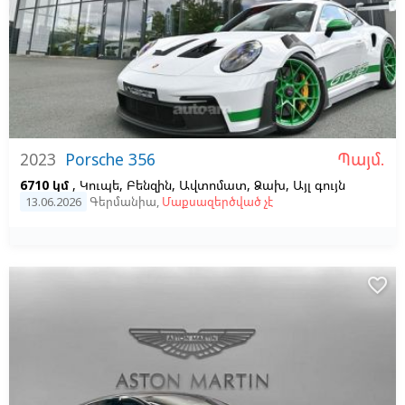
Պայմ.
2023
Porsche 356
6710 կմ
, Կուպե, Բենզին, Ավտոմատ, Ձախ,
Այլ գույն
13.06.2026
Գերմանիա
,
Մաքսազերծված չէ
favorite_border