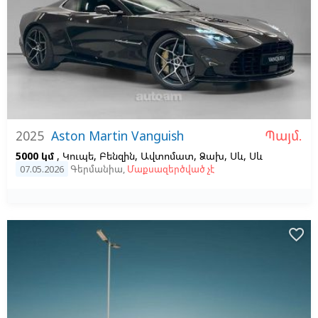
Պայմ.
2025
Aston Martin Vanguish
5000 կմ
, Կուպե, Բենզին, Ավտոմատ, Ձախ,
Սև,
Սև
07.05.2026
Գերմանիա
,
Մաքսազերծված չէ
favorite_border