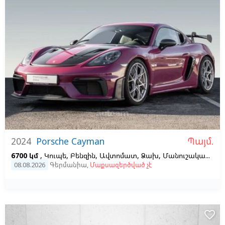
Պայմ.
2024
Porsche Cayman
6700 կմ
, Կուպե, Բենզին, Ավտոմատ, Ձախ,
Մանուշակագույն,
08.08.2026
Գերմանիա
,
Մաքսազերծված չէ
favorite_border