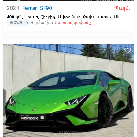
Պայմ.
2024
Ferrari SF90
400 կմ
, Կուպե, Հիբրիդ, Ավտոմատ, Ձախ,
Կանաչ,
Սև
08.05.2026
Գերմանիա
,
Մաքսազերծված չէ
favorite_border