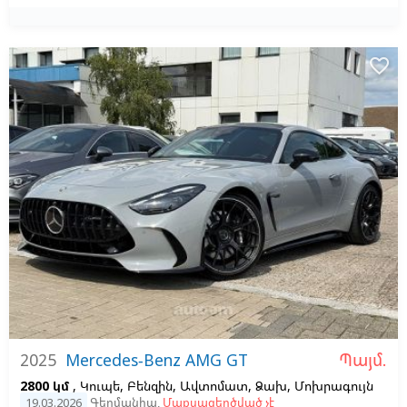
favorite_border
Պայմ.
2025
Mercedes-Benz AMG GT
2800 կմ
, Կուպե, Բենզին, Ավտոմատ, Ձախ,
Մոխրագույն
19.03.2026
Գերմանիա
,
Մաքսազերծված չէ