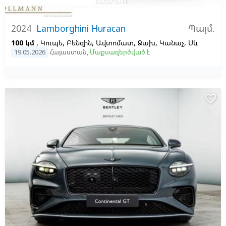
Պայմ.
2024
Lamborghini Huracan
100 կմ
, Կուպե, Բենզին, Ավտոմատ, Ձախ,
Կանաչ,
Սև
19.05.2026
Հայաստան
,
Մաքսազերծված է
favorite_border