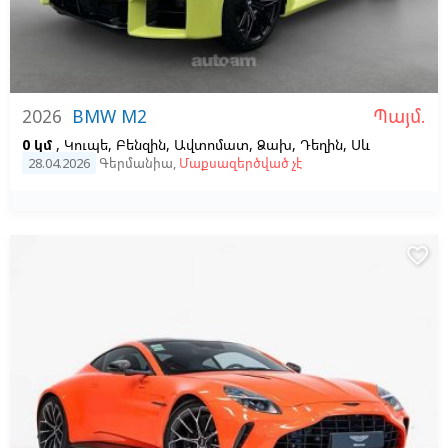
Պայմ.
2026
BMW M2
0 կմ
, Կուպե, Բենզին, Ավտոմատ, Ձախ,
Դեղին,
Սև
28.04.2026
Գերմանիա
,
Մաքսազերծված չէ
favorite_border