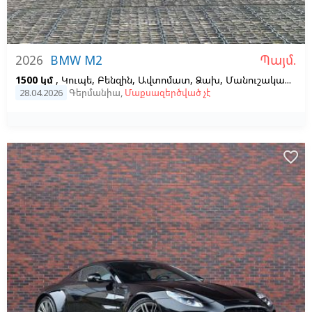
Պայմ.
2026
BMW M2
1500 կմ
, Կուպե, Բենզին, Ավտոմատ, Ձախ,
Մանուշակագույն,
28.04.2026
Գերմանիա
,
Մաքսազերծված չէ
favorite_border