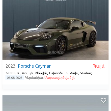
Պայմ.
2023
Porsche Cayman
6300 կմ
, Կուպե, Բենզին, Ավտոմատ, Ձախ,
Կանաչ
08.08.2026
Գերմանիա
,
Մաքսազերծված չէ
favorite_border