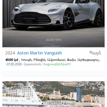
Պայմ.
2024
Aston Martin Vanguish
4500 կմ
, Կուպե, Բենզին, Ավտոմատ, Ձախ,
Արծաթագույն,
Շա
07.05.2026
Հայաստան
,
Մաքսազերծված է
favorite_border