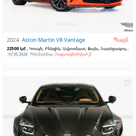
Պայմ.
2024
Aston Martin V8 Vantage
22500 կմ
, Կուպե, Բենզին, Ավտոմատ, Ձախ,
Նարնջագույն,
Ս
07.05.2026
Գերմանիա
,
Մաքսազերծված չէ
favorite_border