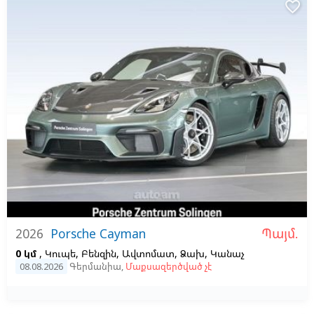
favorite_border
Պայմ.
2026
Porsche Cayman
0 կմ
, Կուպե, Բենզին, Ավտոմատ, Ձախ,
Կանաչ
08.08.2026
Գերմանիա
,
Մաքսազերծված չէ