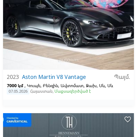
Պայմ.
2023
Aston Martin V8 Vantage
7000 կմ
, Կուպե, Բենզին, Ավտոմատ, Ձախ,
Սև,
Սև
07.05.2026
Հայաստան
,
Մաքսազերծված է
favorite_border