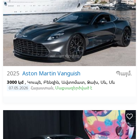
Պայմ.
2025
Aston Martin Vanguish
3000 կմ
, Կուպե, Բենզին, Ավտոմատ, Ձախ,
Սև,
Սև
07.05.2026
Հայաստան
,
Մաքսազերծված է
favorite_border