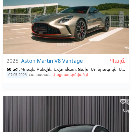
Պայմ.
2025
Aston Martin V8 Vantage
60 կմ
, Կուպե, Բենզին, Ավտոմատ, Ձախ,
Մոխրագույն,
Այլ գույն
07.05.2026
Հայաստան
,
Մաքսազերծված չէ
favorite_border