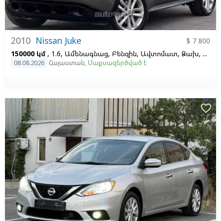
2010
Nissan Juke
$ 7 800
150000 կմ
, 1.6, Ամենագնաց, Բենզին, Ավտոմատ, Ձախ,
Մոխր
08.08.2026
Հայաստան
,
Մաքսազերծված է
favorite_border