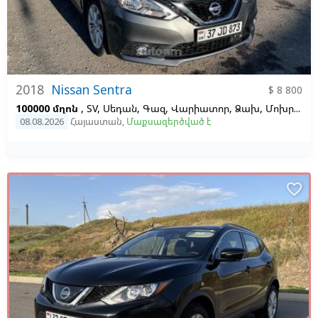
2018
Nissan Sentra
$ 8 800
100000 մղոն
, SV, Սեդան, Գազ, Վարիատոր, Ձախ,
Մոխրագույն
08.08.2026
Հայաստան
,
Մաքսազերծված է
favorite_border