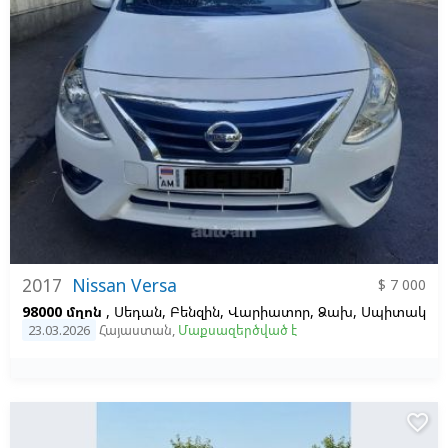
2017
Nissan Versa
$ 7 000
98000 մղոն
, Սեդան, Բենզին, Վարիատոր, Ձախ,
Սպիտակ
23.03.2026
Հայաստան
,
Մաքսազերծված է
favorite_border