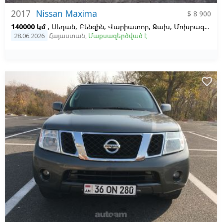
2017
Nissan Maxima
$ 8 900
140000 կմ
, Սեդան, Բենզին, Վարիատոր, Ձախ,
Մոխրագույն,
28.06.2026
Հայաստան
,
Մաքսազերծված է
favorite_border