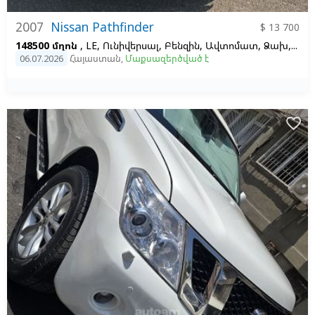
2007
Nissan Pathfinder
$ 13 700
148500 մղոն
, LE, Ունիվերսալ, Բենզին, Ավտոմատ, Ձախ,
Մոխ
06.07.2026
Հայաստան
,
Մաքսազերծված է
favorite_border