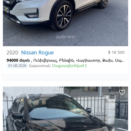
2020
Nissan Rogue
$ 16 500
94000 մղոն
, Ունիվերսալ, Բենզին, Վարիատոր, Ձախ,
Սպիտակ
01.08.2026
Հայաստան
,
Մաքսազերծված է
favorite_border