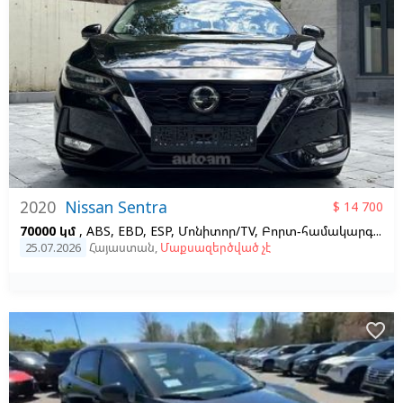
2020
Nissan Sentra
$ 14 700
70000 կմ
, ABS, EBD, ESP, Մոնիտոր/TV, Բորտ-համակարգիչ, Հայելիների տաքացում, Տաքացվող նստատեղեր
25.07.2026
Հայաստան
,
Մաքսազերծված չէ
favorite_border