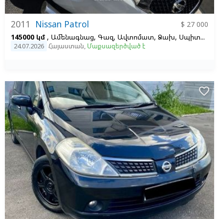
2011
Nissan Patrol
$ 27 000
145000 կմ
, Ամենագնաց, Գազ, Ավտոմատ, Ձախ,
Սպիտակ
24.07.2026
Հայաստան
,
Մաքսազերծված է
favorite_border