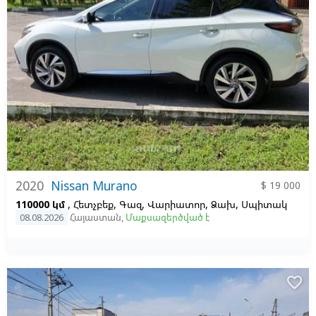
2020
Nissan Murano
$ 19 000
110000 կմ
, Հետչբեք, Գազ, Վարիատոր, Ձախ,
Սպիտակ
08.08.2026
Հայաստան
,
Մաքսազերծված է
favorite_border