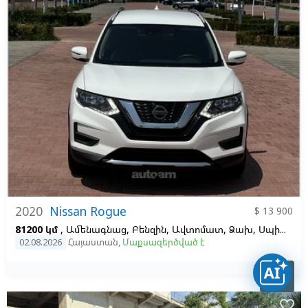
2020
Nissan Rogue
$ 13 900
81200 կմ
, Ամենագնաց, Բենզին, Ավտոմատ, Ձախ,
Սպիտակ
02.08.2026
Հայաստան
,
Մաքսազերծված է

favorite_border