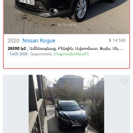
2020
Nissan Rogue
$ 14 500
26300 կմ
, Ամենագնաց, Բենզին, Ավտոմատ, Ձախ,
Սև,
Սև
14.05.2026
Հայաստան
,
Մաքսազերծված է
favorite_border