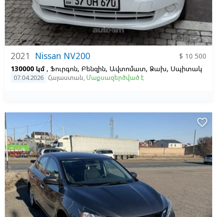
2021
Nissan NV200
$ 10 500
130000 կմ
, Ֆուրգոն, Բենզին, Ավտոմատ, Ձախ,
Սպիտակ
07.04.2026
Հայաստան
,
Մաքսազերծված է
favorite_border