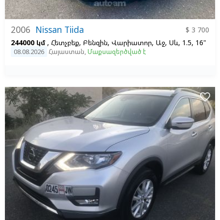
2006
Nissan Tiida
$ 3 700
244000 կմ
, Հետչբեք, Բենզին, Վարիատոր, Աջ,
Սև, 1.5, 16"
08.08.2026
Հայաստան
,
Մաքսազերծված է
favorite_border