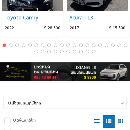
Toyota Camry
Acura TLX
2022
$ 28 500
2017
$ 15 500
Անհատներ
menu
view_list
apps