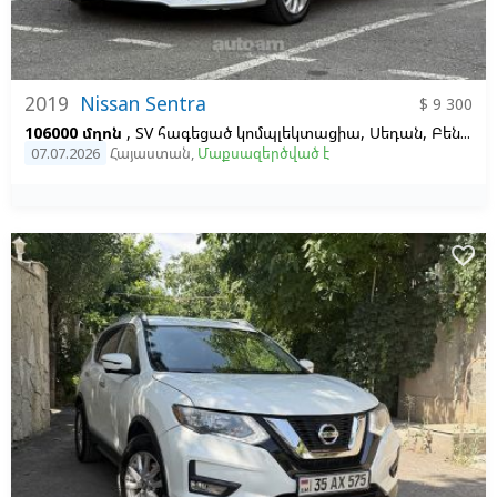
2019
Nissan Sentra
$ 9 300
106000 մղոն
, SV հագեցած կոմպլեկտացիա, Սեդան, Բենզին և գազ, Ավտոմատ, Ձախ,
07.07.2026
Հայաստան
,
Մաքսազերծված է
favorite_border