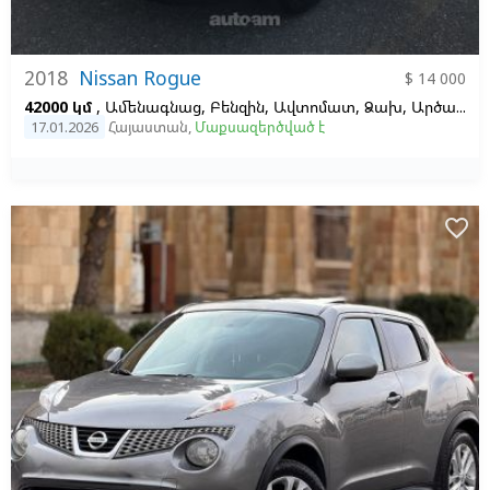
2018
Nissan Rogue
$ 14 000
42000 կմ
, Ամենագնաց, Բենզին, Ավտոմատ, Ձախ,
Արծաթագույն,
17.01.2026
Հայաստան
,
Մաքսազերծված է
favorite_border