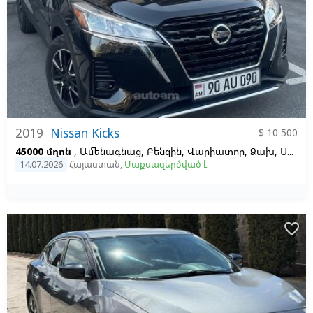
2019
Nissan Kicks
$ 10 500
45000 մղոն
, Ամենագնաց, Բենզին, Վարիատոր, Ձախ,
Սև,
Սև
14.07.2026
Հայաստան
,
Մաքսազերծված է
favorite_border