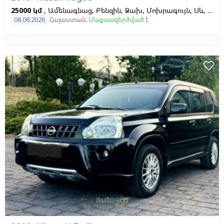
25000 կմ
, Ամենագնաց, Բենզին, Ձախ,
Մոխրագույն,
Սև, 2.5, 4
08.08.2026
Հայաստան
,
Մաքսազերծված է
favorite_border