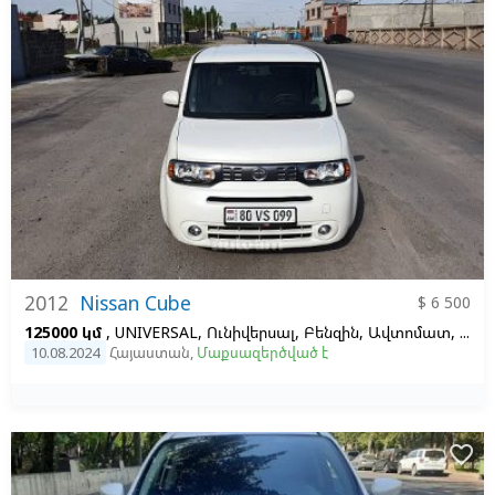
2012
Nissan Cube
$ 6 500
125000 կմ
, UNIVERSAL, Ունիվերսալ, Բենզին, Ավտոմատ, Ձախ,
10.08.2024
Հայաստան
,
Մաքսազերծված է
favorite_border