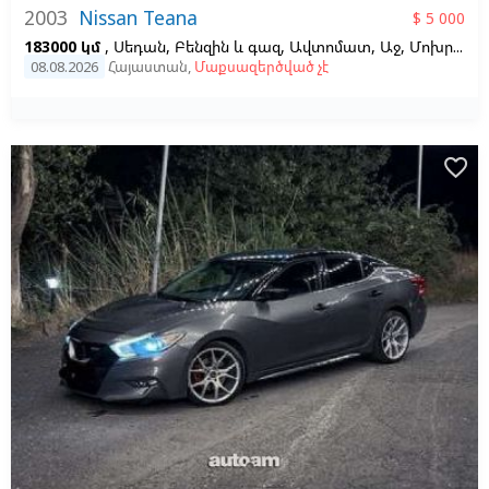
2003
Nissan Teana
$ 5 000
183000 կմ
, Սեդան, Բենզին և գազ, Ավտոմատ, Աջ,
Մոխրագույն,
08.08.2026
Հայաստան
,
Մաքսազերծված չէ
favorite_border