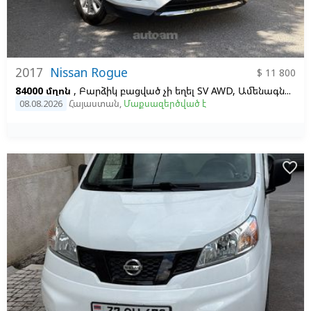
2017
Nissan Rogue
$ 11 800
84000 մղոն
, Բարձիկ բացված չի եղել SV AWD, Ամենագնաց, Բենզին և գազ, Ավտոմատ, Ձախ,
08.08.2026
Հայաստան
,
Մաքսազերծված է
favorite_border