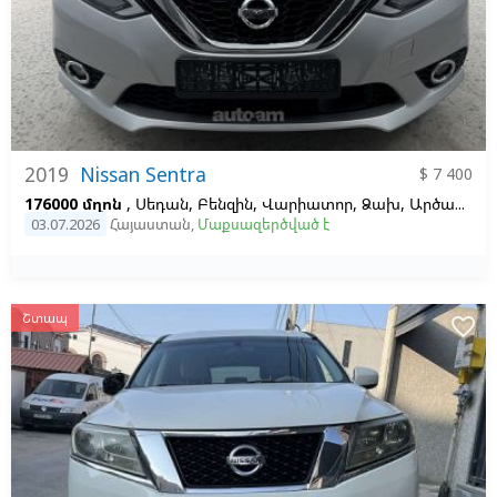
2019
Nissan Sentra
$ 7 400
176000 մղոն
, Սեդան, Բենզին, Վարիատոր, Ձախ,
Արծաթագույն,
03.07.2026
Հայաստան
,
Մաքսազերծված է
Շտապ
favorite_border