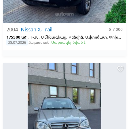
2004
Nissan X-Trail
$ 7 000
175500 կմ
, T-30, Ամենագնաց, Բենզին, Ավտոմատ, Փոխված աջից ձախ,
28.07.2026
Հայաստան
,
Մաքսազերծված է
favorite_border