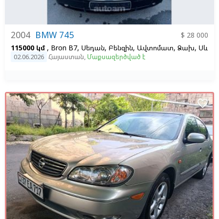
2004
BMW 745
$ 28 000
115000 կմ
, Bron B7, Սեդան, Բենզին, Ավտոմատ, Ձախ,
Սև
02.06.2026
Հայաստան
,
Մաքսազերծված է
favorite_border