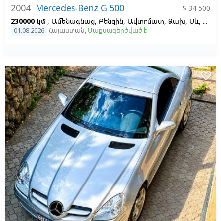
2004
Mercedes-Benz G 500
$ 34 500
230000 կմ
, Ամենագնաց, Բենզին, Ավտոմատ, Ձախ,
Սև,
Սև
01.08.2026
Հայաստան
,
Մաքսազերծված է
favorite_border