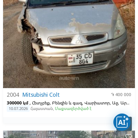
2004
Mitsubishi Colt
֏ 400 000
300000 կմ
, Հետչբեք, Բենզին և գազ, Վարիատոր, Աջ,
Արծաթագույն, 1.3
10.07.2026
Հայաստան
,
Մաքսազերծված է

favorite_border