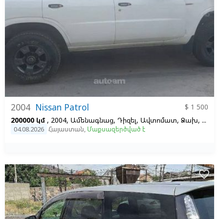
2004
Nissan Patrol
$ 1 500
200000 կմ
, 2004, Ամենագնաց, Դիզել, Ավտոմատ, Ձախ,
Սպի
04.08.2026
Հայաստան
,
Մաքսազերծված է
favorite_border