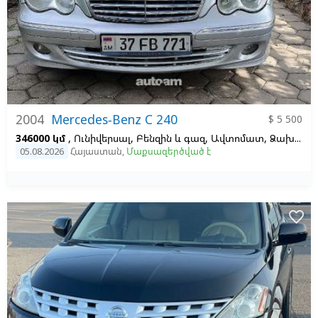
2004
Mercedes-Benz C 240
$ 5 500
346000 կմ
, Ունիվերսալ, Բենզին և գազ, Ավտոմատ, Ձախ,
Ար
05.08.2026
Հայաստան
,
Մաքսազերծված է
favorite_border