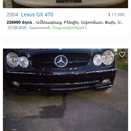
2004
Lexus GX 470
$ 17 000
226000 մղոն
, Ամենագնաց, Բենզին, Ավտոմատ, Ձախ,
Սպիտակ,
07.08.2026
Հայաստան
,
Մաքսազերծված է
favorite_border