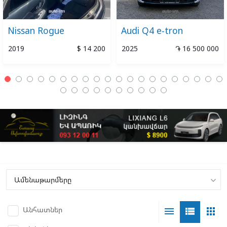
Nissan Rogue
Audi Q4 e-tron
2019
$ 14 200
2025
֏ 16 500 000
Անհատներ
menu
view_list
apps