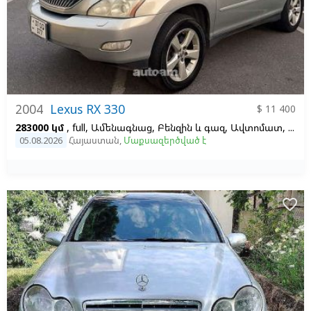
2004
Lexus RX 330
$ 11 400
283000 կմ
, full, Ամենագնաց, Բենզին և գազ, Ավտոմատ, Ձախ,
05.08.2026
Հայաստան
,
Մաքսազերծված է
favorite_border