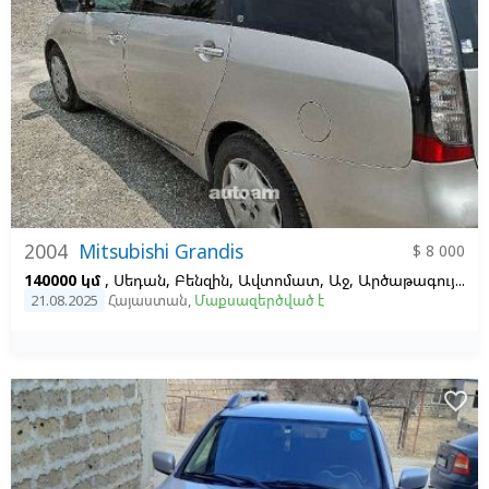
2004
Mitsubishi Grandis
$ 8 000
140000 կմ
, Սեդան, Բենզին, Ավտոմատ, Աջ,
Արծաթագույն,
Մ
21.08.2025
Հայաստան
,
Մաքսազերծված է
favorite_border