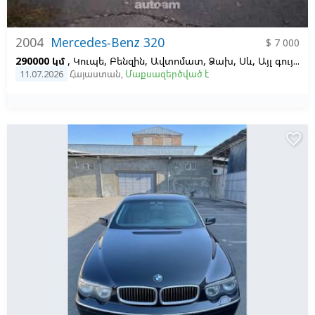
2004
Mercedes-Benz 320
$ 7 000
290000 կմ
, Կուպե, Բենզին, Ավտոմատ, Ձախ,
Սև,
Այլ գույն, 3.2
11.07.2026
Հայաստան
,
Մաքսազերծված է
favorite_border