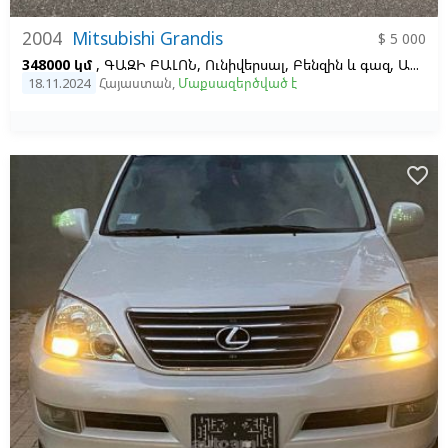
2004
Mitsubishi Grandis
$ 5 000
348000 կմ
, ԳԱԶԻ ԲԱԼՈՆ, Ունիվերսալ, Բենզին և գազ, Ավտոմատ, Աջ,
18.11.2024
Հայաստան
,
Մաքսազերծված է
favorite_border