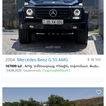
2004
Mercedes-Benz G 55 AMG
$ 38 500
167000 կմ
, Amg, Ամենագնաց, Բենզին, Ավտոմատ, Ձախ,
Սև
04.08.2026
Հայաստան
,
Մաքսազերծված է
favorite_border