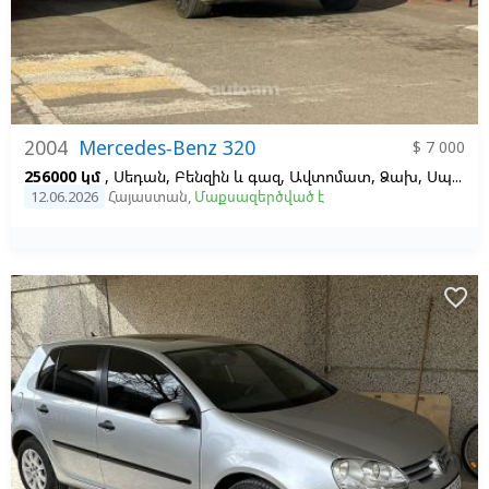
2004
Mercedes-Benz 320
$ 7 000
256000 կմ
, Սեդան, Բենզին և գազ, Ավտոմատ, Ձախ,
Սպիտակ,
12.06.2026
Հայաստան
,
Մաքսազերծված է
favorite_border