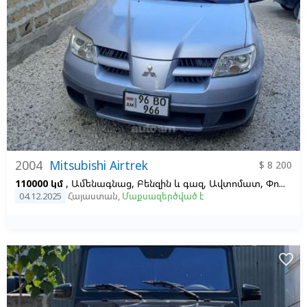
2004
Mitsubishi Airtrek
$ 8 200
110000 կմ
, Ամենագնաց, Բենզին և գազ, Ավտոմատ, Փոխված աջից ձախ,
04.12.2025
Հայաստան
,
Մաքսազերծված է
favorite_border