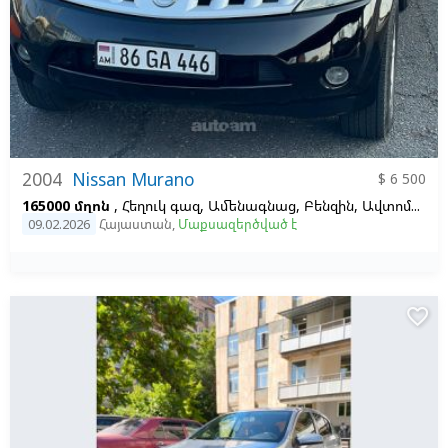
2004
Nissan Murano
$ 6 500
165000 մղոն
, Հեղուկ գազ, Ամենագնաց, Բենզին, Ավտոմատ, Ձախ,
09.02.2026
Հայաստան
,
Մաքսազերծված է
favorite_border