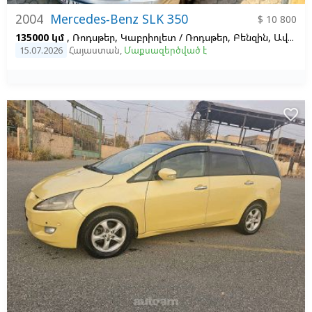
2004
Mercedes-Benz SLK 350
$ 10 800
135000 կմ
, Ռոդսթեր, Կաբրիոլետ / Ռոդսթեր, Բենզին, Ավտոմատ, Ձախ,
15.07.2026
Հայաստան
,
Մաքսազերծված է
favorite_border