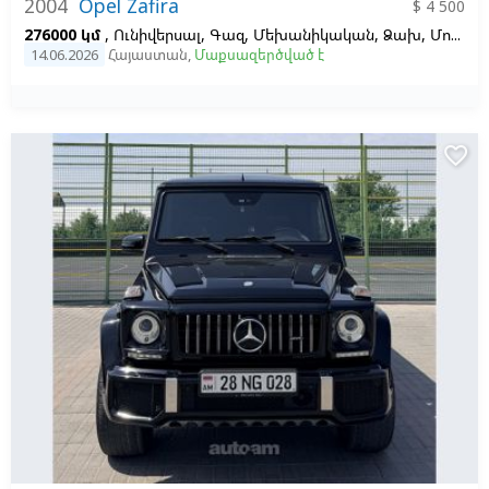
2004
Opel Zafira
$ 4 500
276000 կմ
, Ունիվերսալ, Գազ, Մեխանիկական, Ձախ,
Մոխրագույն
14.06.2026
Հայաստան
,
Մաքսազերծված է
favorite_border