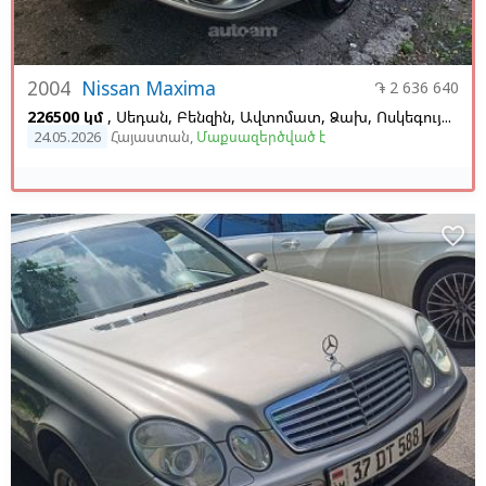
2004
Nissan Maxima
֏ 2 636 640
226500 կմ
, Սեդան, Բենզին, Ավտոմատ, Ձախ,
Ոսկեգույն,
Բե
24.05.2026
Հայաստան
,
Մաքսազերծված է
favorite_border