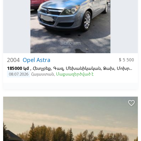
2004
Opel Astra
$ 5 500
185000 կմ
, Հետչբեք, Գազ, Մեխանիկական, Ձախ,
Մոխրագույն
08.07.2026
Հայաստան
,
Մաքսազերծված է
favorite_border