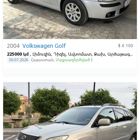
2004
Volkswagen Golf
$ 6 100
225000 կմ
, Լիմուզին, Դիզել, Ավտոմատ, Ձախ,
Արծաթագույն,
30.07.2026
Հայաստան
,
Մաքսազերծված է
favorite_border