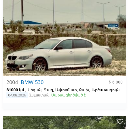
2004
BMW 530
$ 6 000
81000 կմ
, Սեդան, Գազ, Ավտոմատ, Ձախ,
Արծաթագույն,
Սև,
04.08.2026
Հայաստան
,
Մաքսազերծված է
favorite_border