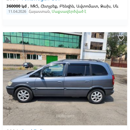
360000 կմ
, Mk5, Հետչբեք, Բենզին, Ավտոմատ, Ձախ,
Սև
11.04.2026
Հայաստան
,
Մաքսազերծված է
favorite_border