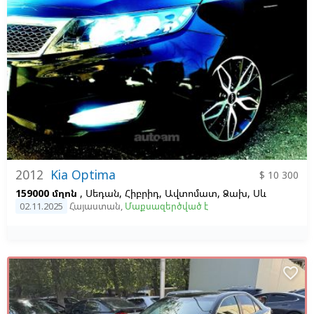
2012
Kia Optima
$ 10 300
159000 մղոն
, Սեդան, Հիբրիդ, Ավտոմատ, Ձախ,
Սև
02.11.2025
Հայաստան
,
Մաքսազերծված է
favorite_border