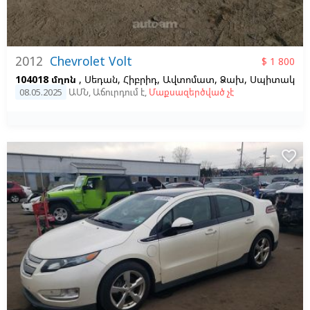
2012
Chevrolet Volt
$ 1 800
104018 մղոն
, Սեդան, Հիբրիդ, Ավտոմատ, Ձախ,
Սպիտակ
08.05.2025
ԱՄՆ
,
Աճուրդում է
,
Մաքսազերծված չէ
favorite_border