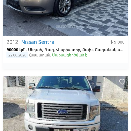
2012
Nissan Sentra
$ 9 000
90000 կմ
, Սեդան, Գազ, Վարիատոր, Ձախ,
Շագանակագույն
22.06.2026
Հայաստան
,
Մաքսազերծված է
favorite_border