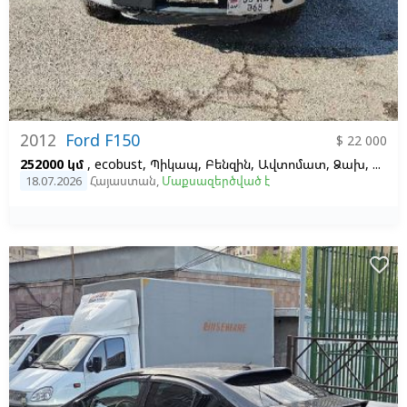
2012
Ford F150
$ 22 000
252000 կմ
, ecobust, Պիկապ, Բենզին, Ավտոմատ, Ձախ,
Մոխր
18.07.2026
Հայաստան
,
Մաքսազերծված է
favorite_border