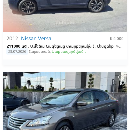
2012
Nissan Versa
$ 4 000
211000 կմ
, Ամենա Հագեցաց տարբերակն է, Հետչբեք, Գազ, Վարիատոր, Ձախ,
23.07.2026
Հայաստան
,
Մաքսազերծված է
favorite_border