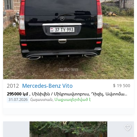
2012
Mercedes-Benz Vito
$ 19 500
295000 կմ
, Մինիվեն / Միկրոավտոբուս, Դիզել, Ավտոմատ, Ձախ,
31.07.2026
Հայաստան
,
Մաքսազերծված է
favorite_border