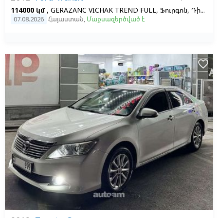
114000 կմ
, GERAZANC VICHAK TREND FULL, Ֆուրգոն, Դիզել, Մեխանիկական, Ձախ,
07.08.2026
Հայաստան
,
Մաքսազերծված է
favorite_border