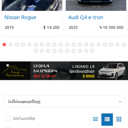
Nissan Rogue
Audi Q4 e-tron
2019
$ 14 200
2025
֏ 16 500 000
Անհատներ
menu
view_list
apps