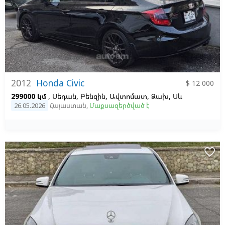
2012
Honda Civic
$ 12 000
299000 կմ
, Սեդան, Բենզին, Ավտոմատ, Ձախ,
Սև
26.05.2026
Հայաստան
,
Մաքսազերծված է
favorite_border