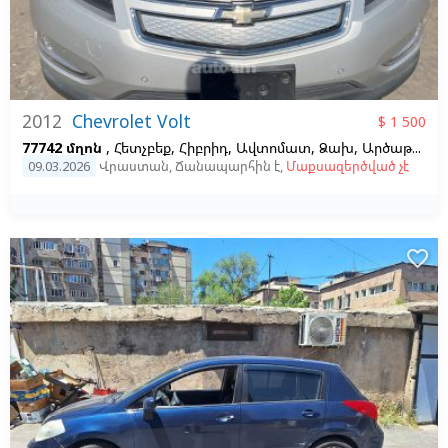
2012
Chevrolet Volt
$ 1 500
77742 մղոն
, Հետչբեք, Հիբրիդ, Ավտոմատ, Ձախ,
Արծաթագույն,
09.03.2026
Վրաստան
,
Ճանապարհին է
,
Մաքսազերծված չէ
favorite_border