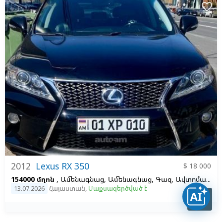
favorite_border
2012
Lexus RX 350
$ 18 000
154000 մղոն
, Ամենագնաց, Ամենագնաց, Գազ, Ավտոմատ, Ձախ,
13.07.2026
Հայաստան
,
Մաքսազերծված է
