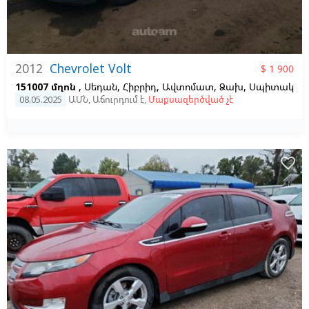
2012
Chevrolet Volt
$ 1 900
151007 մղոն
, Սեդան, Հիբրիդ, Ավտոմատ, Ձախ,
Սպիտակ
08.05.2025
ԱՄՆ
,
Աճուրդում է
,
Մաքսազերծված չէ
favorite_border