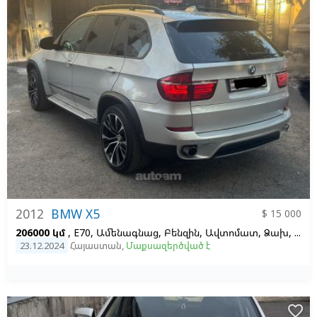
2012
BMW X5
$ 15 000
206000 կմ
, E70, Ամենագնաց, Բենզին, Ավտոմատ, Ձախ,
Արծ
23.12.2024
Հայաստան
,
Մաքսազերծված է
favorite_border