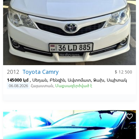
2012
Toyota Camry
$ 12 500
145000 կմ
, Սեդան, Բենզին, Ավտոմատ, Ձախ,
Սպիտակ
06.08.2026
Հայաստան
,
Մաքսազերծված է
favorite_border