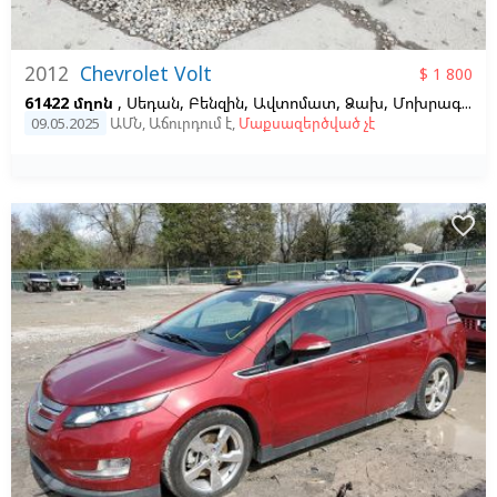
2012
Chevrolet Volt
$ 1 800
61422 մղոն
, Սեդան, Բենզին, Ավտոմատ, Ձախ,
Մոխրագույն
09.05.2025
ԱՄՆ
,
Աճուրդում է
,
Մաքսազերծված չէ
favorite_border