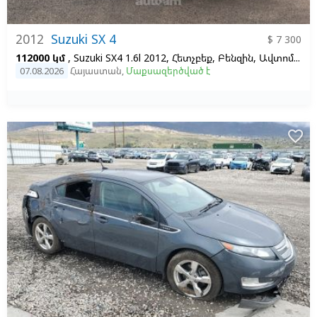
2012
Suzuki SX 4
$ 7 300
112000 կմ
, Suzuki SX4 1.6l 2012, Հետչբեք, Բենզին, Ավտոմատ, Ձախ,
07.08.2026
Հայաստան
,
Մաքսազերծված է
favorite_border