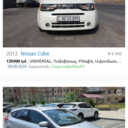
2012
Nissan Cube
$ 6 500
125000 կմ
, UNIVERSAL, Ունիվերսալ, Բենզին, Ավտոմատ, Ձախ,
09.08.2024
Հայաստան
,
Մաքսազերծված է
favorite_border