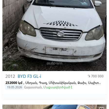
2012
BYD F3 GL-i
֏ 700 000
232000 կմ
, Սեդան, Գազ, Մեխանիկական, Ձախ,
Սպիտակ,
Ս
19.05.2026
Հայաստան
,
Մաքսազերծված է