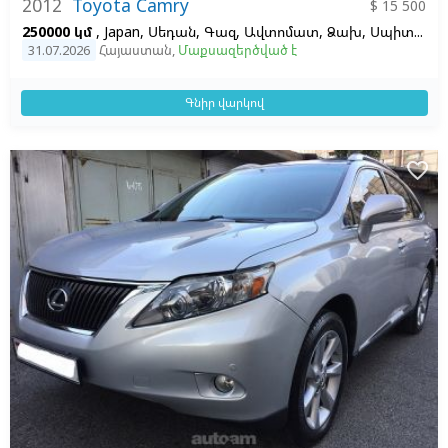
2012
Toyota Camry
$ 15 500
250000 կմ
, Japan, Սեդան, Գազ, Ավտոմատ, Ձախ,
Սպիտակ,
31.07.2026
Հայաստան
,
Մաքսազերծված է
Գնիր վարկով
favorite_border