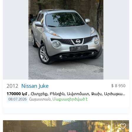
2012
Nissan Juke
$ 8 950
170000 կմ
, Հետչբեք, Բենզին, Ավտոմատ, Ձախ,
Արծաթագույն,
08.07.2026
Հայաստան
,
Մաքսազերծված է
favorite_border