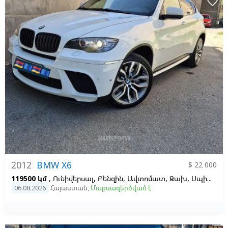
favorite_border
2012
BMW X6
$ 22 000
119500 կմ
, Ունիվերսալ, Բենզին, Ավտոմատ, Ձախ,
Սպիտակ
06.08.2026
Հայաստան
,
Մաքսազերծված է