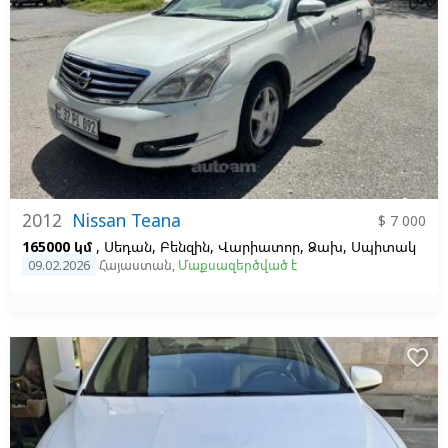
2012
Nissan Teana
$ 7 000
165000 կմ
, Սեդան, Բենզին, Վարիատոր, Ձախ,
Սպիտակ
09.02.2026
Հայաստան
,
Մաքսազերծված է
favorite_border