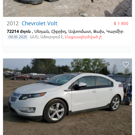
2012
Chevrolet Volt
$ 1 800
72214 մղոն
, Սեդան, Հիբրիդ, Ավտոմատ, Ձախ,
Կարմիր
09.05.2025
ԱՄՆ
,
Աճուրդում է
,
Մաքսազերծված չէ
favorite_border