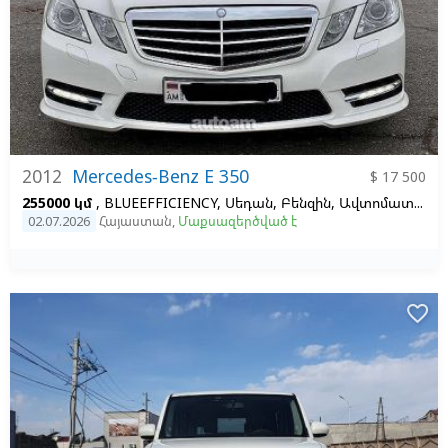
2012
Mercedes-Benz E 350
$ 17 500
255000 կմ
, BLUEEFFICIENCY, Սեդան, Բենզին, Ավտոմատ, Ձախ,
02.07.2026
Հայաստան
,
Մաքսազերծված է
favorite_border