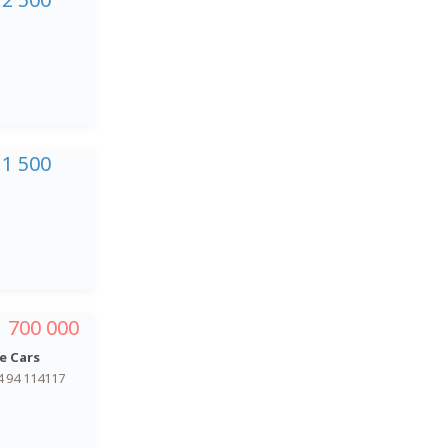
11 500
1 700 000
e Cars
4 94 114117