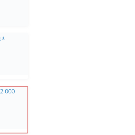
յմ.
32 000