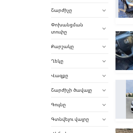
ErAZ
Շարժիչը
Exeed
Փոխանցման
Fangchengbao
տուփը
Farizon
FAW
Քարշակը
Ferrari
Ղեկը
Fiat
Fisker
Վազքը
Ford
Շարժիչի ծավալը
Foton
GAC
Գույնը
GAZ
Գտնվելու վայրը
Geely
Genesis