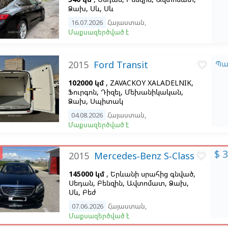
Ձախ,
Սև,
Սև
16.07.2026
Հայաստան
,
Մաքսազերծված է
2015
Ford Transit
Պա
favorite_border
102000 կմ
, ZAVACKOY XALADELNIK,
Ֆուրգոն, Դիզել, Մեխանիկական,
Ձախ,
Սպիտակ
04.08.2026
Հայաստան
,
Մաքսազերծված է
$ 
2015
Mercedes-Benz S-Class
favorite_border
145000 կմ
, Երևանի սրահից գնված,
Սեդան, Բենզին, Ավտոմատ, Ձախ,
Սև,
Բեժ
07.06.2026
Հայաստան
,
Մաքսազերծված է