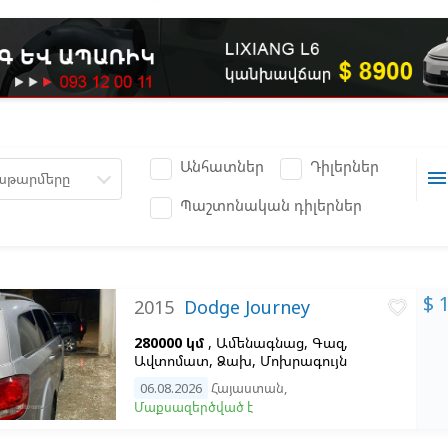
Անհատներ
Դիլերներ
men
աթարմերը
Պաշտոնական դիլերներ
$ 
2015
Dodge Journey
favorite_border
280000 կմ
, Ամենագնաց, Գազ,
Ավտոմատ, Ձախ,
Մոխրագույն
06.08.2026
Հայաստան
,
Մաքսազերծված է