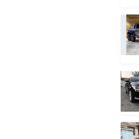
IZH
JAC
Jaguar
Jeep
Jetour
Jmev
Karry
Kia
Lamborghini
Lancia
Land Rover
Leapmotor
Lexus
Lifan