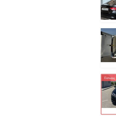
Lincoln
LINXYS
Lixiang
Lotus
LuAZ
Lucid
Luxeed
Luxgen
Lynk & Co
Շտապ
Mahindra
Maserati
Maxus
Maybach
Mazda