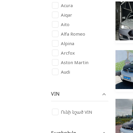
Acura
Aiqar
Aito
Alfa Romeo
Alpina
Arcfox
Aston Martin
Audi
Avatr
BAIC
VIN
BAW
Bentley
Ունի նշած VIN
Bugatti
Buick
Տարեթիվը