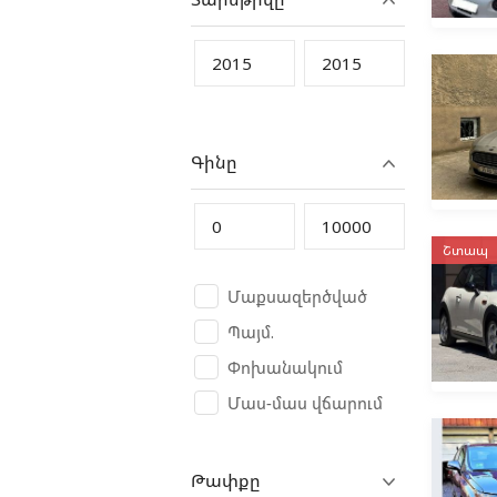
BYD
Cadillac
Changan
Chery
Գինը
Chevrolet
Chrysler
Citroen
Շտապ
Daewoo
Մաքսազերծված
Daihatsu
Պայմ.
Denza
Փոխանակում
DFSK
Մաս-մաս վճարում
Dodge
Dongfeng
Թափքը
Eagle