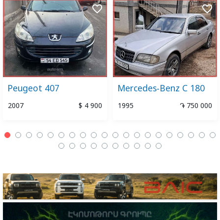
favorite_border
favorite_border
Peugeot 407
Mercedes-Benz C 180
2007
$ 4 900
1995
֏ 750 000