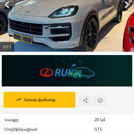


1/11
Արագ վաճառք
trending_up


Վազքը
20 կմ
Մոդիֆիկացիան
GTS