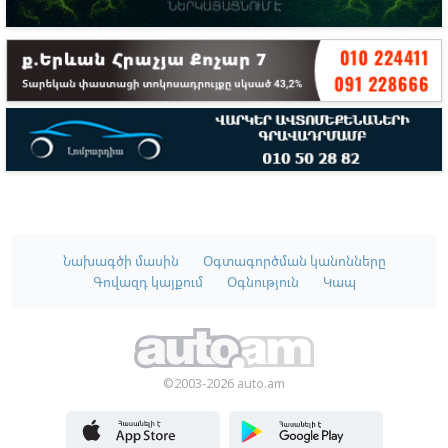
Նախագծի մասին
Օգտագործման կանոնները
Գովազդ կայքում
Օգնություն
Կապ
©2003-2026 auto.am