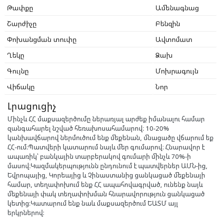
Թափքը
Ամենագնաց
Շարժիչը
Բենզին
Փոխանցման տուփը
Ավտոմատ
Ղեկը
Ձախ
Գույնը
Մոխրագույն
Վիճակը
Նոր
Լրացուցիչ
Մինչև ՀՀ մաքսազերծումը ներառյալ արժեք իմանալու համար
զանգահարել նշված հեռախոսահամարով։ 10-20%
կանխավճարով ներմուծում ենք մեքենան, մնացածը վճարում եք
ՀՀ-ում։Պատվերի կատարում նայև մեր գումարով։ Հնարավոր է
ապառիկ՝ բանկային տարբերակով գումարի մինչև 70%-ի
մասով։Կազմակերպությունն ընդունում է պատվերներ ԱՄՆ-ից,
Եվրոպայից, Կորեայից և Չինաստանից ցանկացած մեքենայի
համար, տեղափոխում ենք ՀՀ ապահովագրված, ունենք նայև
մեքենայի փակ տեղափոխման հնարավորություն ցանկացած
կետից:Կատարում ենք նաև մաքսազերծում ԵԱՏՄ այլ
երկրներով: