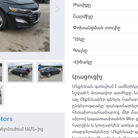

Թափքը
Շարժիչը
Փոխանցման տուփը
Ղեկը
Գույնը
Վիճակը
Լրացուցիչ
Մեքենան գտնվում է ամերիկյ
Նշված է մոտավոր արժեքը: 
այլ մեքենաներ գնելու համար
ընկերությանը՝ զանգահարելո
հեռախոսահամարով, մեր մ
tors
սիրով կպատասխանեն Ձեր 
հարցին և կուղարկեն առկա բ
երմուծում ԱՄՆ–ից
տարբերակները: Մեքենայի գ
կարող եք վճարել նաև Ռուսա