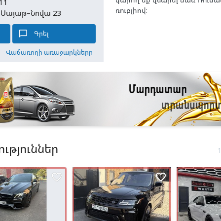
11
ռուբլիով:
, Սայաթ–Նովա 23
chat_bubble_outline
Գրել
Վաճառողի առաջարկները
ւթյուններ
favorite_border
favorite_border