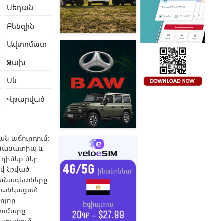
Սեդան
Բենզին
Ավտոմատ
Ձախ
Սև
Վթարված
ան աճուրդում։
Նմանատիպ և
 դիմեք մեր
վ նշված
ասնագետները
ցանկացած
ոլոր
ումարը
ստանում,