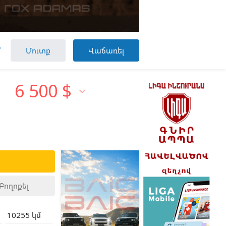

Մուտք
Վաճառել
6 500
$

ք
Բողոքել
10255 կմ