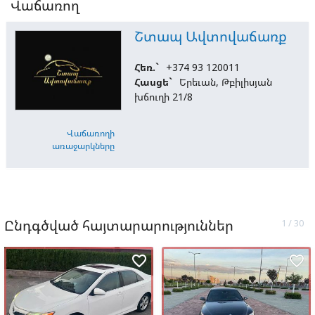
Վաճառող
Շտապ Ավտովաճառք
Հեռ.`
+374 93 120011
Հասցե`
Երեւան, Թբիլիսյան
խճուղի 21/8
Վաճառողի
առաջարկները
Ընդգծված հայտարարություններ
favorite_border
favorite_border