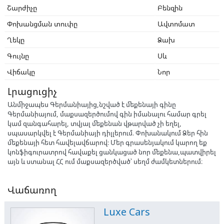
Շարժիչը
Բենզին
Փոխանցման տուփը
Ավտոմատ
Ղեկը
Ձախ
Գույնը
Սև
Վիճակը
Նոր
Լրացուցիչ
Անմիջապես Գերմանիայից,նշված է մեքենայի գինը
Գերմանիայում, մաքսազերծումով գին իմանալու համար գրել
կամ զանգահարել, տվյալ մեքենան վթարված չի եղել,
սպասարկվել է Գերմանիայի դիլլերում. Փոխանակում Ձեր հին
մեքենայի հետ հավելավճարով: Մեր գրասենյակում կարող եք
կոնֆիգուրատրով հավաքել ցանկացած նոր մեքենա,պատվիրել
այն և ստանալ ՀՀ ում մաքսազերծված՝ սեղմ ժամկետներում։
Վաճառող
Luxe Cars