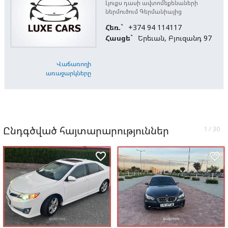
Լյուքս դասի ավտոմեքենաների
ներմուծում Գերմանիայից
Հեռ.`
+374 94 114117
Հասցե`
Երեւան, Բյուզանդ 97
Վաճառողի
առաջարկները
Ընդգծված հայտարարություններ
favorite_border
favorite_border