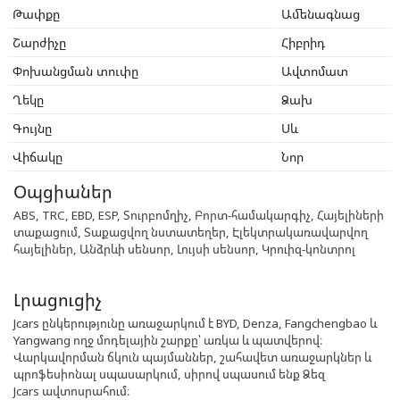
Թափքը
Ամենագնաց
Շարժիչը
Հիբրիդ
Փոխանցման տուփը
Ավտոմատ
Ղեկը
Ձախ
Գույնը
Սև
Վիճակը
Նոր
Օպցիաներ
ABS, TRC, EBD, ESP, Տուրբոմղիչ, Բորտ-համակարգիչ, Հայելիների
տաքացում, Տաքացվող նստատեղեր, Էլեկտրակառավարվող
հայելիներ, Անձրևի սենսոր, Լույսի սենսոր, Կրուիզ-կոնտրոլ
Լրացուցիչ
Jcars ընկերությունը առաջարկում է BYD, Denza, Fangchengbao և
Yangwang ողջ մոդելային շարքը՝ առկա և պատվերով։
Վարկավորման ճկուն պայմաններ, շահավետ առաջարկներ և
պրոֆեսիոնալ սպասարկում, սիրով սպասում ենք Ձեզ
Jcars ավտոսրահում։