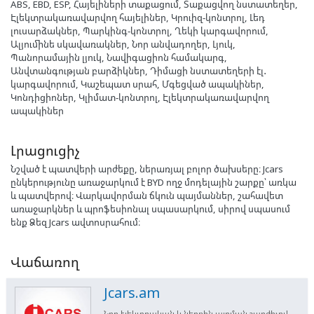
ABS, EBD, ESP, Հայելիների տաքացում, Տաքացվող նստատեղեր,
Էլեկտրակառավարվող հայելիներ, Կրուիզ-կոնտրոլ, Լեդ
լուսարձակներ, Պարկինգ-կոնտրոլ, Ղեկի կարգավորում,
Ալյումինե սկավառակներ, Նոր անվադողեր, Լյուկ,
Պանորամային լյուկ, Նավիգացիոն համակարգ,
Անվտանգության բարձիկներ, Դիմացի նստատեղերի էլ․
կարգավորում, Կաշեպատ սրահ, Մգեցված ապակիներ,
Կոնդիցիոներ, Կլիմատ-կոնտրոլ, Էլեկտրակառավարվող
ապակիներ
Լրացուցիչ
Նշված է պատվերի արժեքը, ներառյալ բոլոր ծախսերը։ Jcars
ընկերությունը առաջարկում է BYD ողջ մոդելային շարքը՝ առկա
և պատվերով։ Վարկավորման ճկուն պայմաններ, շահավետ
առաջարկներ և պրոֆեսիոնալ սպասարկում, սիրով սպասում
ենք Ձեզ Jcars ավտոսրահում։
Վաճառող
Jcars.am
Նոր էլեկտրական և ներքին այրման շարժիչով