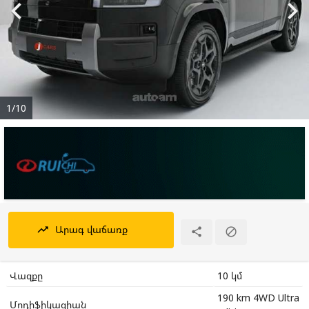


1/10
Արագ վաճառք
trending_up


Վազքը
10 կմ
190 km 4WD Ultra
Մոդիֆիկացիան