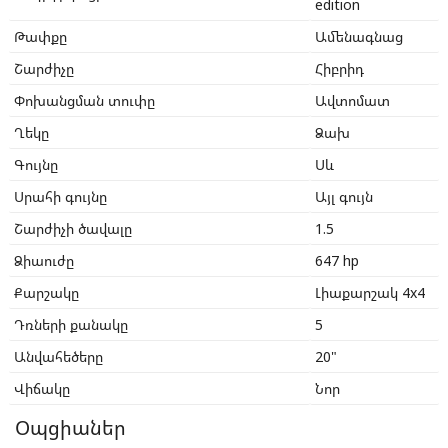
edition
Թափքը
Ամենագնաց
Շարժիչը
Հիբրիդ
Փոխանցման տուփը
Ավտոմատ
Ղեկը
Ձախ
Գույնը
Սև
Սրահի գույնը
Այլ գույն
Շարժիչի ծավալը
1.5
Ձիաուժը
647 hp
Քարշակը
Լիաքարշակ 4x4
Դռների քանակը
5
Անվահեծերը
20"
Վիճակը
Նոր
Օպցիաներ