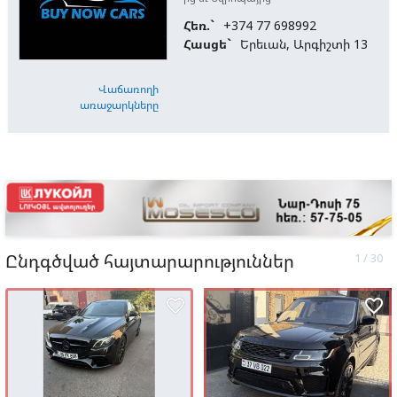
Հեռ.`
+374 77 698992
Հասցե`
Երեւան, Արգիշտի 13
Վաճառողի
առաջարկները
Ընդգծված հայտարարություններ
favorite_border
favorite_border