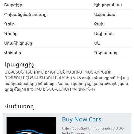
Շարժիչը
Էլեկտրական
Փոխանցման տուփը
Ավտոմատ
Ղեկը
Ձախ
Գույնը
Սպիտակ
Սրահի գույնը
Սև
Վիճակը
Գերազանց
Լրացուցիչ
ՄԵՔԵՆԱՆ ԳՏՆՎՈՒՄ Է ԳԵՐՄԱՆԻԱՅՈՒՄ, ՊԱՏՎԻՐԵԼՈՒ
ԴԵՊՔՈՒՄ ՀԱՅԱՍՏԱՆՈՒՄ ԿԼԻՆԻ 15-25 օրվա ընթացքում. եվ այլ
մանրամասները իմանալու համար կարող եք զանգահարել կամ
գրել մեզ ԳՈՐԾՈՒՄ Է ՆԱԵՎ ԱՊԱՌԻԿ (ԼԻԶԻՆԳ)
Վաճառող
Buy Now Cars
Ավտոմեքենաների ներմուծում ԱՄՆ-
ից եւ Եվրոպայից