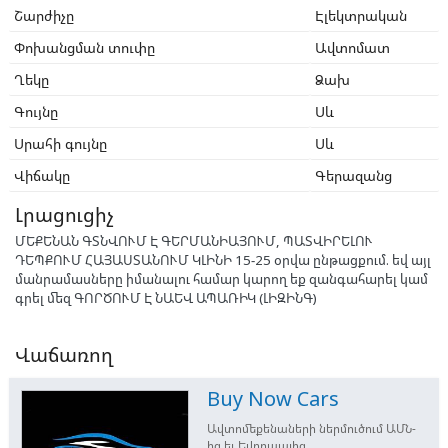
Շարժիչը
Էլեկտրական
Փոխանցման տուփը
Ավտոմատ
Ղեկը
Ձախ
Գույնը
Սև
Սրահի գույնը
Սև
Վիճակը
Գերազանց
Լրացուցիչ
ՄԵՔԵՆԱՆ ԳՏՆՎՈՒՄ Է ԳԵՐՄԱՆԻԱՅՈՒՄ, ՊԱՏՎԻՐԵԼՈՒ
ԴԵՊՔՈՒՄ ՀԱՅԱՍՏԱՆՈՒՄ ԿԼԻՆԻ 15-25 օրվա ընթացքում. եվ այլ
մանրամասները իմանալու համար կարող եք զանգահարել կամ
գրել մեզ ԳՈՐԾՈՒՄ Է ՆԱԵՎ ԱՊԱՌԻԿ (ԼԻԶԻՆԳ)
Վաճառող
Buy Now Cars
Ավտոմեքենաների ներմուծում ԱՄՆ-
ից եւ Եվրոպայից