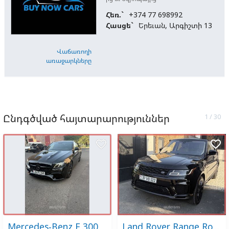
Հեռ.`
+374 77 698992
Հասցե`
Երեւան, Արգիշտի 13
Վաճառողի
առաջարկները
Ընդգծված հայտարարություններ
favorite_border
favorite_border
Mercedes-Benz E 300
Land Rover Range Rover Sport