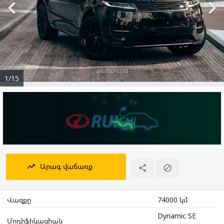


1/15
Արագ վաճառք
trending_up


Վազքը
74000 կմ
Dynamic SE
Մոդիֆիկացիան