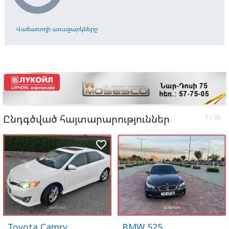
Վաճառողի առաջարկները
Ընդգծված հայտարարություններ
favorite_border
favorite_border
Toyota Camry
BMW 525