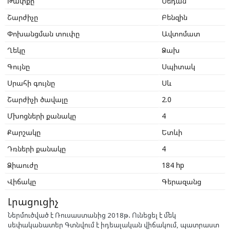
Թափքը
Սեդան
Շարժիչը
Բենզին
Փոխանցման տուփը
Ավտոմատ
Ղեկը
Ձախ
Գույնը
Սպիտակ
Սրահի գույնը
Սև
Շարժիչի ծավալը
2.0
Մխոցների քանակը
4
Քարշակը
Ետևի
Դռների քանակը
4
Ձիաուժը
184 hp
Վիճակը
Գերազանց
Լրացուցիչ
Ներմուծված է Ռուսաստանից 2018թ․ Ունեցել է մեկ
սեփականատեր Գտնվում է իդեալական վիճակում, պատրաստ