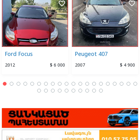
favorite_border
favorite_border
Ford Focus
Peugeot 407
2012
$ 6 000
2007
$ 4 900