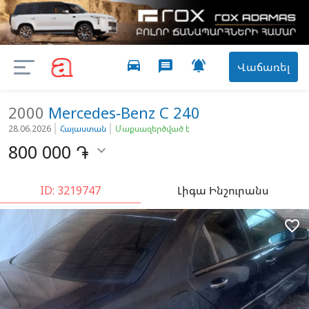
directions_car

message
Վաճառել
2000
Mercedes-Benz
C 240
28.06.2026
Հայաստան
Մաքսազերծված է
800 000
֏

ID: 3219747
Լիգա Ինշուրանս
favorite_border