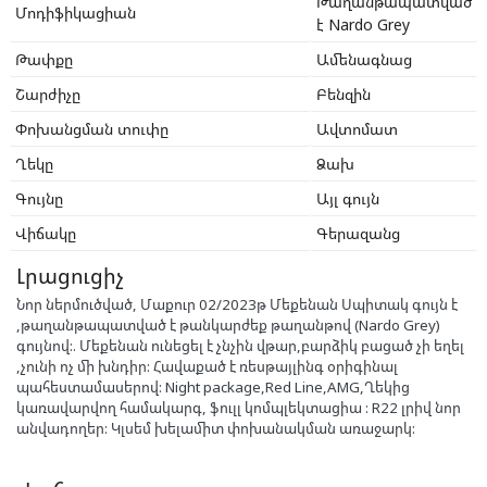
Թաղանթապատված
Մոդիֆիկացիան
է Nardo Grey
Թափքը
Ամենագնաց
Շարժիչը
Բենզին
Փոխանցման տուփը
Ավտոմատ
Ղեկը
Ձախ
Գույնը
Այլ գույն
Վիճակը
Գերազանց
Լրացուցիչ
Նոր ներմուծված, Մաքուր 02/2023թ Մեքենան Սպիտակ գույն է
,թաղանթապատված է թանկարժեք թաղանթով (Nardo Grey)
գույնով:. Մեքենան ունեցել է չնչին վթար,բարձիկ բացած չի եղել
,չունի ոչ մի խնդիր: Հավաքած է ռեսթայլինգ օրիգինալ
պահեստամասերով: Night package,Red Line,AMG,Ղեկից
կառավարվող համակարգ, ֆուլլ կոմպլեկտացիա : R22 լրիվ նոր
անվադողեր: Կլսեմ խելամիտ փոխանակման առաջարկ: