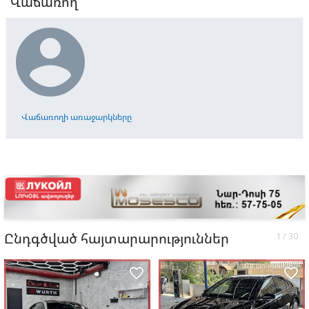
Վաճառող

Վաճառողի առաջարկները
Ընդգծված հայտարարություններ
favorite_border
favorite_border