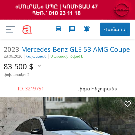
directions_car

message
Վաճառել
2023
Mercedes-Benz
GLE 53 AMG Coupe
28.06.2026
Հայաստան
Մաքսազերծված է
83 500
$

փոխանակում
ID: 3219751
Լիգա Ինշուրանս
favorite_border