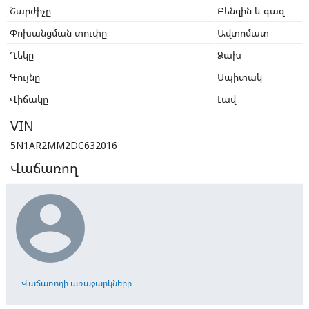
Շարժիչը
Բենզին և գազ
Փոխանցման տուփը
Ավտոմատ
Ղեկը
Ձախ
Գույնը
Սպիտակ
Վիճակը
Լավ
VIN
5N1AR2MM2DC632016
Վաճառող

Վաճառողի առաջարկները